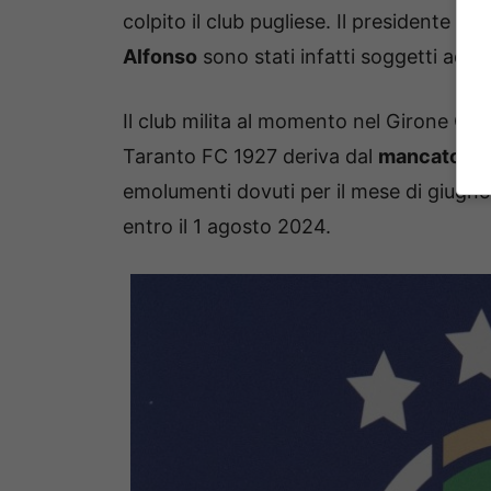
colpito il club pugliese. Il presidente
Mas
Alfonso
sono stati infatti soggetti ad un
Il club milita al momento nel Girone C d
Taranto FC 1927 deriva dal
mancato pag
emolumenti dovuti per il mese di giugno
entro il 1 agosto 2024.