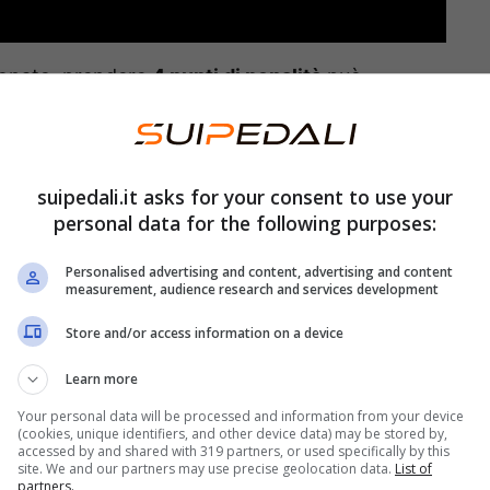
ionato, prendere
4 punti di penalità
può
messa. Lottare per lo scudetto può diventare
mbra essere oggi più probabile che mai.
suipedali.it asks for your consent to use your
iamo parlando stava già lottando agli
ultimi posti
personal data for the following purposes:
tà la situazione è soltanto destinata a
Personalised advertising and content, advertising and content
measurement, audience research and services development
Store and/or access information on a device
 ufficiale
Learn more
ata dalla Figc
. Il protagonista di questa vicenda
Your personal data will be processed and information from your device
(cookies, unique identifiers, and other device data) may be stored by,
 penalizzazione di 4 punti in classifica da parte
accessed by and shared with 319 partners, or used specifically by this
site. We and our partners may use precise geolocation data.
List of
 Non è nemmeno l’unica penalità ad aver
partners.