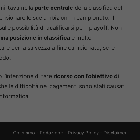
militava nella
parte centrale
della classifica del
imensionare le sue ambizioni in campionato. I
lle possibilità di qualificarsi per i playoff. Non
tima posizione in classifica
e molto
tare per la salvezza a fine campionato, se le
odo.
 l’intenzione di fare
ricorso con l’obiettivo di
che le difficoltà nei pagamenti sono stati causati
informatica.
Chi siamo
-
Redazione
-
Privacy Policy
-
Disclaimer