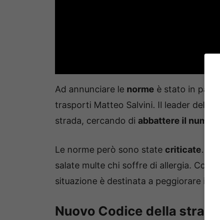
Ad annunciare le
norme
è stato in partic
trasporti Matteo Salvini. Il leader della 
strada, cercando di
abbattere il numero 
Le norme però sono state
criticate
. In
salate multe chi soffre di allergia. Con l
situazione è destinata a peggiorare in 
Nuovo Codice della strada,