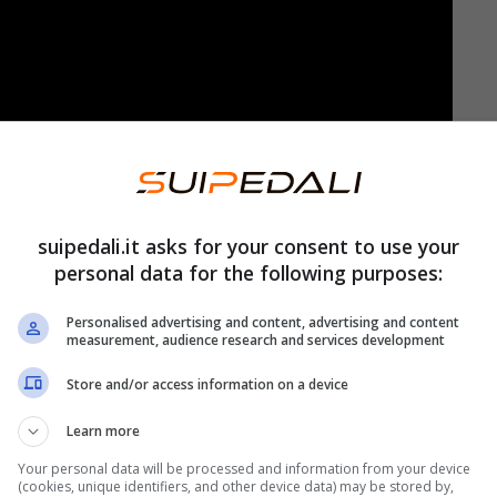
olare il ministro delle Infrastrutture e dei
Lega ha ridefinito le regole del Codice della
suipedali.it asks for your consent to use your
personal data for the following purposes:
di sinistri
nel nostro paese.
Personalised advertising and content, advertising and content
 particolare, ce n’è una che metterà a rischio di
measurement, audience research and services development
’arrivo della primavera, tra qualche mese, la
Store and/or access information on a device
modo importante: ecco svelato il perché.
Learn more
Your personal data will be processed and information from your device
 ora stai attento anche se sei
(cookies, unique identifiers, and other device data) may be stored by,