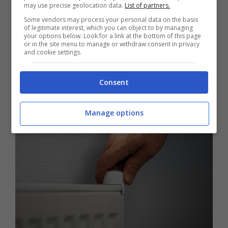
may use precise geolocation data.
List of partners.
Il
lavoro della caldaia
viene ridotto, dato che
Some vendors may process your personal data on the basis
of legitimate interest, which you can object to by managing
essa non deve affrontare picchi di attività per
your options below. Look for a link at the bottom of this page
or in the site menu to manage or withdraw consent in privacy
riscaldare ambienti molto freddi
. L’impatto è
and cookie settings.
positivo anche perché si possono evitare
spese di manutenzione frequenti per farla
Consent
riparare.
Manage options