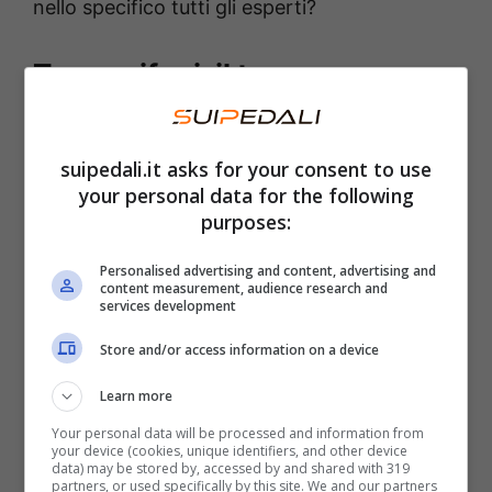
nello specifico tutti gli esperti?
Termosifoni, il trucco per
risparmiare stando al caldo
suipedali.it asks for your consent to use
Lasciare i termosifoni sempre accesi può
your personal data for the following
sembrare uno
spreco di denaro
. In realtà si
purposes:
tratta invece di un trucco che consente di
Personalised advertising and content, advertising and
avere
vantaggi significativi
sia in termini
content measurement, audience research and
services development
economici che di comfort.
Regolando il
termostato
tra i 18 e i 21 grandi, si evita che
Store and/or access information on a device
l’abitazione si raffreddi troppo e si riducono i
Learn more
propri consumi di gas, migliorando l’efficienza
Your personal data will be processed and information from
your device (cookies, unique identifiers, and other device
della caldaia in modo sensibile.
data) may be stored by, accessed by and shared with 319
partners, or used specifically by this site. We and our partners