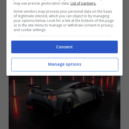
may use precise geolocation data.
List of partners.
peso, oltre ad allungare l’autonomia delle
Some vendors may process your personal data on the basis
vetture elettriche. Queste, infatti,
of legitimate interest, which you can object to by managing
your options below. Look for a link at the bottom of this page
consentiranno una maggiore densità
or in the site menu to manage or withdraw consent in privacy
and cookie settings.
energetica e quindi l’uso di pack più piccoli e
leggeri.
Consent
Manage options