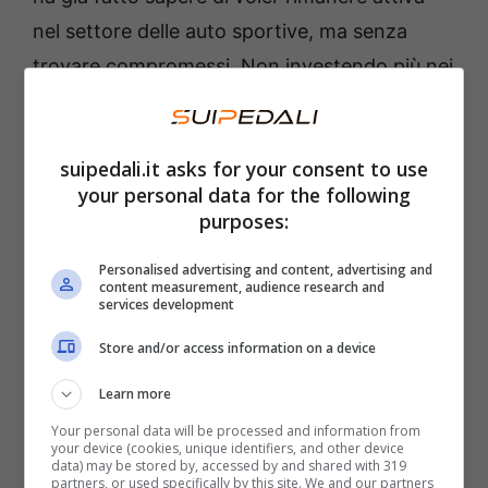
nel settore delle auto sportive, ma senza
trovare compromessi. Non investendo più nei
motori termici, considerati ormai superati, il
colosso giapponese vuole infatti offrire il
suipedali.it asks for your consent to use
meglio della tecnologia possibile.
your personal data for the following
purposes:
Da qui la convinzione, ormai assodata, che la
f
utura Nissan GT-R36 possa essere 100%
Personalised advertising and content, advertising and
content measurement, audience research and
elettrica
, ma che occorrerà aspettare il
services development
prossimo step evolutivo per farla come si
Store and/or access information on a device
deve. Un passo in avanti rappresentato,
Learn more
appunto, dalle
batterie allo stato solido
, che
Your personal data will be processed and information from
dovrebbero risolvere uno dei grossi problemi
your device (cookies, unique identifiers, and other device
data) may be stored by, accessed by and shared with 319
dell’attuale tecnologia elettrica, vale a dire il
partners, or used specifically by this site. We and our partners