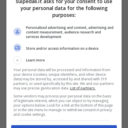
suipedali.it asks for your consent to use
che cosa è successo a questo
your personal data for the following
giocatore
purposes:
Personalised advertising and content, advertising and
Il protagonista di questa storia è l’attaccante
content measurement, audience research and
services development
Matteo Politano
, che negli ultimi giorni è
stato
vittima di un furto che ha coinvolto la
Store and/or access information on a device
sua auto, una Smart
. Tutto è avvenuto la sera
Learn more
del 9 ottobre 2024. Si tratta del terzo furto
Your personal data will be processed and information from
che vede coinvolto un giocatore del club
your device (cookies, unique identifiers, and other device
data) may be stored by, accessed by and shared with 319
partenopeo.
partners, or used specifically by this site. We and our partners
may use precise geolocation data.
List of partners.
Some vendors may process your personal data on the basis
Prima di lui, a subire un furto, erano stati
of legitimate interest, which you can object to by managing
your options below. Look for a link at the bottom of this page
anche
David Neres e Juan Jesus
, che
or in the site menu to manage or withdraw consent in privacy
and cookie settings.
avevano alimentato la percezione di una