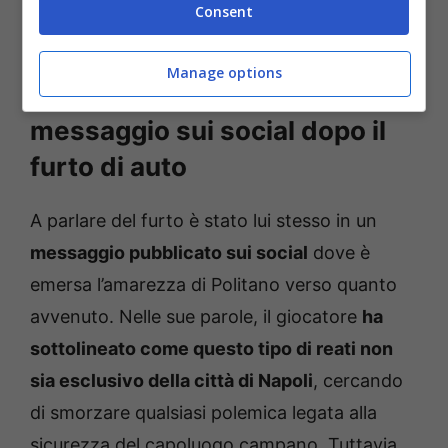
possibile connessione tra la notorietà dei
Consent
calciatori e questi eventi.
Manage options
Matteo Politano e il
messaggio sui social dopo il
furto di auto
A parlare del furto è stato lui stesso in un
messaggio pubblicato sui social
dove è
emersa l’amarezza di Politano verso quanto
avvenuto. Nelle sue parole, il giocatore
ha
sottolineato come questo tipo di reati non
sia esclusivo della città di Napoli
, cercando
di smorzare qualsiasi polemica legata alla
sicurezza del capoluogo campano. Tuttavia,