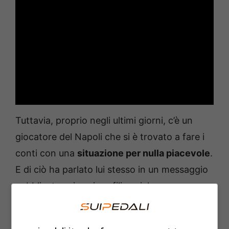
Tuttavia, proprio negli ultimi giorni, c’è un
giocatore del Napoli che si è trovato a fare i
conti con una
situazione per nulla piacevole
.
E di ciò ha parlato lui stesso in un messaggio
pubblicato sui suoi profili social.
Napoli, dramma nel dramma: