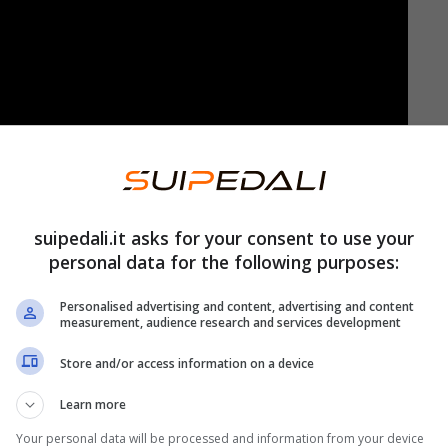
suipedali.it asks for your consent to use your
personal data for the following purposes:
Personalised advertising and content, advertising and content
measurement, audience research and services development
ll’
Atletico Madrid
, poi di nuovo alla Juventus
Store and/or access information on a device
 alla vittoria dell’Europeo, arriva il
debutto al
 per l’attacco del club rossonero.
Learn more
Your personal data will be processed and information from your device