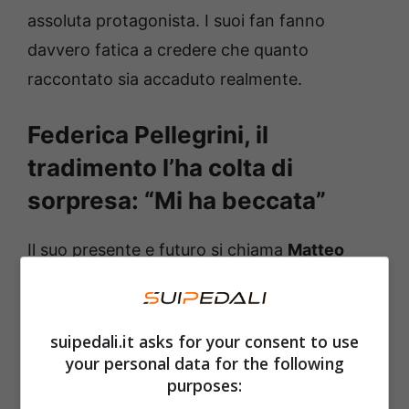
assoluta protagonista. I suoi fan fanno
davvero fatica a credere che quanto
raccontato sia accaduto realmente.
Federica Pellegrini, il
tradimento l’ha colta di
sorpresa: “Mi ha beccata”
Il suo presente e futuro si chiama
Matteo
Giunta
. Compagno di mille battaglie
(soprattutto nell’ultima edizione di “
Pechino
Express
“). Dal frutto del loro amore è nata la
suipedali.it asks for your consent to use
your personal data for the following
piccola Matilde. Anche se prima, come
purposes:
riportato in precedenza, è stata legata