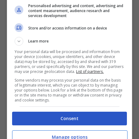
sentimentalmente con altri uomini che le
Personalised advertising and content, advertising and
content measurement, audience research and
hanno procurato più di qualche problema.
services development
Vale a dire i suoi ex colleghi
Luca Marin e
Store and/or access information on a device
Filippo Magnini
. Il primo lo ha tradito, mentre
Learn more
il secondo l’ha tradita con altre donne.
Your personal data will be processed and information from
your device (cookies, unique identifiers, and other device
data) may be stored by, accessed by and shared with 319
Bisogna tornare indietro di qualche anno.
partners, or used specifically by this site. We and our partners
may use precise geolocation data.
List of partners.
Precisamente ai Mondiali di Shangai 2011
Some vendors may process your personal data on the basis
quando la nativa di Mirano ebbe una
of legitimate interest, which you can object to by managing
your options below. Look for a link at the bottom of this page
relazione “clandestina” proprio con Magnini:
or in the site menu to manage or withdraw consent in privacy
and cookie settings.
“
Ci trascinavamo da un po’ con Luca. Volevo
restare nel limbo fino a dopo i Mondiali e poi
Consent
lasciarlo.
Però mi ha beccata prima.
Per
andare da Filippo dovevo passare davanti
Manage options