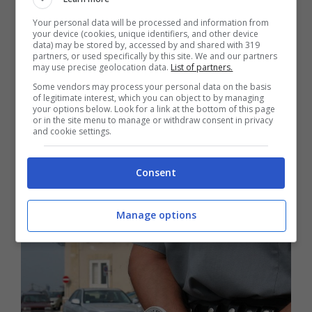
contingente di mare (214 posti).
Your personal data will be processed and information from
your device (cookies, unique identifiers, and other device
data) may be stored by, accessed by and shared with 319
Per poter presentare domande, bisogna
partners, or used specifically by this site. We and our partners
may use precise geolocation data.
List of partners.
avere
un’età compresa tra 18 e 26 anni
(per i
Some vendors may process your personal data on the basis
volontari in ferma prefissata) o tra 18 e 24
of legitimate interest, which you can object to by managing
your options below. Look for a link at the bottom of this page
anni (per gli altri cittadini). Il
titolo di studio
or in the site menu to manage or withdraw consent in privacy
and cookie settings.
necessario è il solo diploma di scuola
superiore. Per essere idonei non bisogna
Consent
avere condanne penali, tatuaggi visibili o
contrari al decoro dell’uniforme.
Manage options