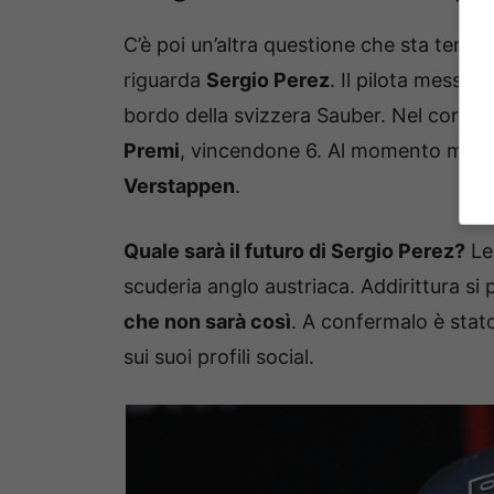
C’è poi un’altra questione che sta tenen
riguarda
Sergio Perez
. Il pilota messic
bordo della svizzera Sauber. Nel corso d
Premi
, vincendone 6. Al momento milita 
Verstappen
.
Quale sarà il futuro di Sergio Perez?
Le 
scuderia anglo austriaca. Addirittura si p
che non sarà così
. A confermalo è stat
sui suoi profili social.