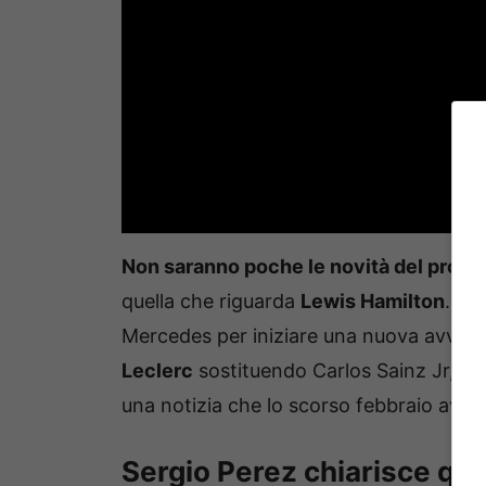
Non saranno poche le novità del pros
quella che riguarda
Lewis Hamilton
. Il
Mercedes per iniziare una nuova avventu
Leclerc
sostituendo Carlos Sainz Jr, il cu
una notizia che lo scorso febbraio aveva re
Sergio Perez chiarisce quel