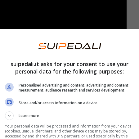
suipedali.it asks for your consent to use your
personal data for the following purposes:
simo campionato
. La più rilevante è senza dubbio
Personalised advertising and content, advertising and content
 sette volte campione del mondo lascerà la
measurement, audience research and services development
ra in Ferrari.
Si affiancherà infatti a Charles
Store and/or access information on a device
i futuro è invece legato alla Williams. Si tratta di
so felici tutti i tifosi della Ferrari.
Learn more
Your personal data will be processed and information from your device
(cookies, unique identifiers, and other device data) may be stored by,
lo che sarà il suo futuro
accessed by and shared with 319 partners, or used specifically by this