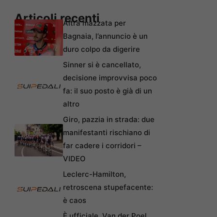
Articoli recenti
Altra mazzata per
Bagnaia, l’annuncio è un
duro colpo da digerire
Sinner si è cancellato,
decisione improvvisa poco
fa: il suo posto è già di un
altro
Giro, pazzia in strada: due
manifestanti rischiano di
far cadere i corridori –
VIDEO
Leclerc-Hamilton,
retroscena stupefacente:
è caos
È ufficiale, Van der Poel