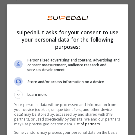
così come da altri brand – nel dimezzare i
tempi morti della ricarica per le auto
elettriche. Particolarmente interessata, poi, è
suipedali.it asks for your consent to use
la curva di ricarica di Emeya che,
intorno al
your personal data for the following
20%, subisce un calo per poi tornare a piena
purposes:
potenza poco dopo.
Un fattore che, stando
Personalised advertising and content, advertising and
ai dati di P3 Groups, potrebbe dipendere
content measurement, audience research and
services development
dall’aumento della temperatura della batteria
Store and/or access information on a device
che ha portato il sistema di gestione ad
abbassare la potenza.
Learn more
Your personal data will be processed and information from
your device (cookies, unique identifiers, and other device
data) may be stored by, accessed by and shared with 319
partners, or used specifically by this site. We and our partners
may use precise geolocation data.
List of partners.
Some vendors may process your personal data on the basis