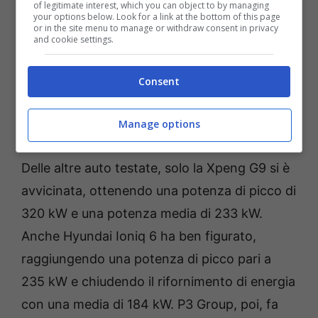
of legitimate interest, which you can object to by managing
your options below. Look for a link at the bottom of this page
or in the site menu to manage or withdraw consent in privacy
and cookie settings.
Consent
Manage options
La nuova Lotus Emeya – Foto credits Lotus press
Delle altre auto testate, solo la Xpeng G9 si è
avvicinata, ottenendo una potenza di picco di
320 kW e una potenza media di 233 kW.
Anche Hyundai Ioniq 6 ha ben figurato,
raggiungendo una potenza di picco pari a
235 kW e chiudendo il rifornimento di energia
con una media di 184 kW. P3 Group, poi, fa