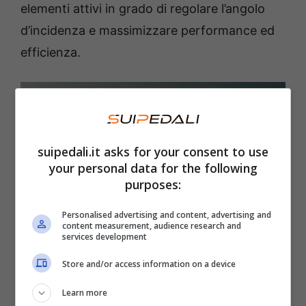
elementi attivi in grado di regolare l’angolo
d’incidenza e massimizzare performance ed
efficienza.
suipedali.it asks for your consent to use
your personal data for the following
purposes:
Personalised advertising and content, advertising and
content measurement, audience research and
services development
La nuova Lotus Emeya – Foto credits Lotus media
Store and/or access information on a device
Gli
interni di Lotus Emeya
, invece,
mixano
Learn more
materiali di lusso e sostenibili
con una serie