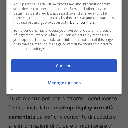
Your personal data will be processed and information from
di soluzioni di alta tecnologia. Ad esempio i
your device (cookies, unique identifiers, and other device
data) may be stored by, accessed by and shared with 319
rivestimenti dell’abitacolo, che sono realizzati
partners, or used specifically by this site. We and our partners
may use precise geolocation data.
List of partners.
utilizzando un filato nato dagli scarti di
Some vendors may process your personal data on the basis
of legitimate interest, which you can object to by managing
cotone dell’industria della moda e
your options below. Look for a link at the bottom of this page
or in the site menu to manage or withdraw consent in privacy
dell’abbigliamento. A questo particolare
and cookie settings.
tessuto si abbinano anche alluminio Pvd,
Alcantara e pelle nappa.
Consent
Sempre negli interni trovano poi posto anche
Manage options
gli schermi per gestire le varie funzioni di
guida mentre per non distrarre il conducente
è stato installato l’
head-up display in realtà
aumentata
da 55” che consente di accedere
alle informazioni di guida e di monitorare gli