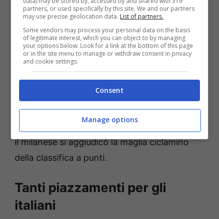
data) may be stored by, accessed by and shared with 319
lo sprinter più forte del momento.
partners, or used specifically by this site. We and our partners
may use precise geolocation data.
List of partners.
Some vendors may process your personal data on the basis
Questi traguardi hanno un sapore storico per
of legitimate interest, which you can object to by managing
your options below. Look for a link at the bottom of this page
l’Italia, che è tornata ad ottenere due maglie
or in the site menu to manage or withdraw consent in privacy
and cookie settings.
di classifica ad otto anni di distanza
dall’ultima volta. Nel 2016, infatti, furono
Consent
Vincenzo Nibali e Giacomo Nizzolo
a tenere
alta la bandiera italiana: il siciliano conquistò
Manage options
la maglia rosa vincendo il Giro d’Italia, mentre
il milanese si aggiudicò la maglia ciclamino
della classifica a punti.
Tanti piazzamenti per gli
italiani