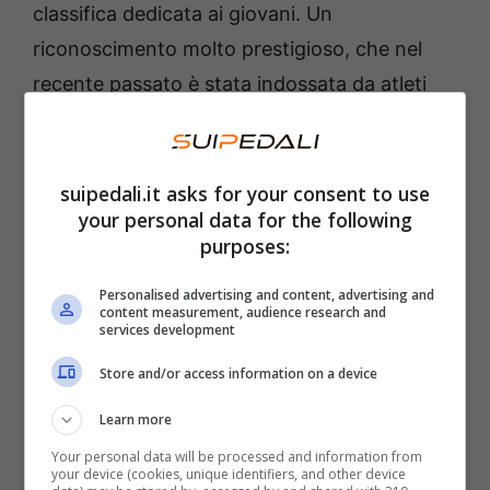
classifica dedicata ai giovani. Un
riconoscimento molto prestigioso, che nel
recente passato è stata indossata da atleti
del calibro di Egan Bernal, Joao Almeida,
Juan Pedro Lopez e Tao Geoghegan Hart.
suipedali.it asks for your consent to use
your personal data for the following
Per l’Italia, oltre alla vittoria della propria
purposes:
classifica da parte di Tiberi, è arrivata anche
la seconda affermazione consecutiva di
Personalised advertising and content, advertising and
content measurement, audience research and
Jonathan Milan
nella graduatoria dedicata ai
services development
velocisti. Il corridore della Lidl-Trek si è cucito
Store and/or access information on a device
sulle spalle la maglia ciclamino lo scorso anno
Learn more
e in questa edizione ha replicato l’impresa
Your personal data will be processed and information from
vincendo addirittura tre tappe, dimostrandosi
your device (cookies, unique identifiers, and other device