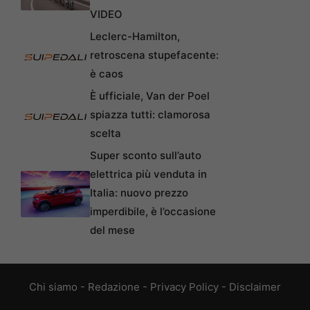
VIDEO
Leclerc-Hamilton,
retroscena stupefacente:
è caos
È ufficiale, Van der Poel
spiazza tutti: clamorosa
scelta
Super sconto sull’auto
elettrica più venduta in
Italia: nuovo prezzo
imperdibile, è l’occasione
del mese
Chi siamo
-
Redazione
-
Privacy Policy
-
Disclaimer