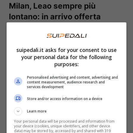
Milan, Leao sempre più
lontano: in arrivo offerta
irrinunciabile
Il numero 10 rossonero è sempre più
vicino
suipedali.it asks for your consent to use
all’addio.
Molte fonti e media sportivi
your personal data for the following
affermano ciò. A dire il vero anche i tifosi
purposes:
hanno capito che qualcosa tra il calciatore ed
Personalised advertising and content, advertising and
il tecnico/società
si è rotto.
A questo punto
content measurement, audience research and
services development
potrebbe entrare in scena il suo procuratore,
Store and/or access information on a device
Jorge Mendes
. Il compito del noto agente
portoghese potrebbe essere quello di trovare
Learn more
una nuova squadra al suo assistito. Proprio
Your personal data will be processed and information from
your device (cookies, unique identifiers, and other device
come ha fatto in passato con Cristiano
data) may be stored by, accessed by and shared with 319