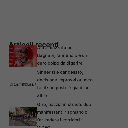
Articoli recenti
Altra mazzata per
Bagnaia, l’annuncio è un
duro colpo da digerire
Sinner si è cancellato,
decisione improvvisa poco
fa: il suo posto è già di un
altro
Giro, pazzia in strada: due
manifestanti rischiano di
far cadere i corridori –
VIDEO