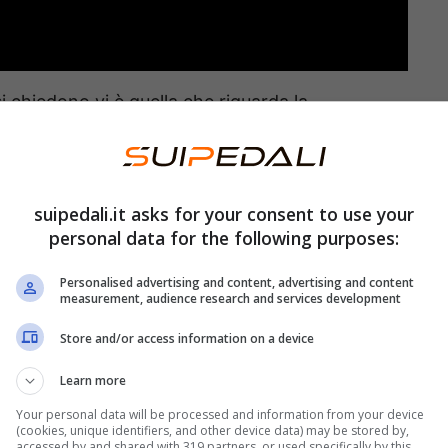
 si chiedono vi è quella che riguarda la
o dei nostri capi. In molti non sanno neanche da
entato più importante che mai sapere qual è il
vatrice.
suipedali.it asks for your consent to use your
personal data for the following purposes:
vinano
, appunto, solo perché sbagliano la
Personalised advertising and content, advertising and content
e si tratta e qual è il consiglio degli esperti.
measurement, audience research and services development
Store and/or access information on a device
ratura giusta o lo rovini per
Learn more
Your personal data will be processed and information from your device
(cookies, unique identifiers, and other device data) may be stored by,
mo cambiarle settimanalmente, o almeno ogni
accessed by and shared with 319 partners, or used specifically by this