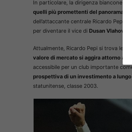
In particolare, la dirigenza bianconera
quelli più promettenti del panorama ca
dell’attaccante centrale Ricardo Pepi, c
per diventare il vice di
Dusan Vlahovic
.
Attualmente, Ricardo Pepi si trova legat
valore di mercato si aggira attorno ai 15
accessibile per un club importante com
prospettiva di un investimento a lungo
statunitense, classe 2003.