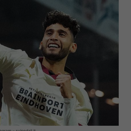
agram – suipedali.it