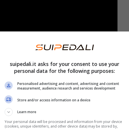
suipedali.it asks for your consent to use your
personal data for the following purposes:
della dirigenza saranno costretti a trovare una
Personalised advertising and content, advertising and content
measurement, audience research and services development
e, i bianconeri si troveranno senza una delle sue
.
Store and/or access information on a device
Learn more
ede di Milik
Your personal data will be processed and information from your device
(cookies, unique identifiers, and other device data) may be stored by,