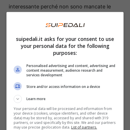
interessante perché non sono mancate le
“scaramucce”.
Remco Evenepoel
(Soudal
QuickStep),
Egan Bernal
(Ineos Grenadiers)
e
Matteo Jorgenson
(Visma Lease a Bike)
suipedali.it asks for your consent to use
hanno dato spettacolo per andarsi a
your personal data for the following
purposes:
prendere i secondi di abbuono riservati ai
traguardi volanti.
Personalised advertising and content, advertising and
content measurement, audience research and
services development
Olav Kooij: “Sapevo che
Store and/or access information on a device
Evenepoel avrebbe attaccato”
Learn more
L’olandese Olav Kooij, vincitore della prima
Your personal data will be processed and information from
your device (cookies, unique identifiers, and other device
tappa della Parigi-Nizza, ha parlato ai
data) may be stored by, accessed by and shared with 319
partners, or used specifically by this site. We and our partners
microfoni dei giornalisti dopo la premiazione.
may use precise geolocation data.
List of partners.