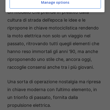
Manage options
La nuova Joyce ’90 – Foto credits Tozz bike media
Un modello che prende in prestito dalla
cultura di strada dell’epoca le idee e le
ripropone in chiave motociclistica rendendo
la moto elettrica non solo un viaggio nel
passato, ritrovando tutti quegli elementi che
hanno reso immortali gli anni ’90, ma anche
riproponendo uno stile che, ancora oggi,
raccoglie consensi anche tra i più giovani.
Una sorta di operazione nostalgia ma ripresa
in chiave moderna con l’ultimo elemento, in
un trionfo di passato, fornita dalla
propulsione elettrica.