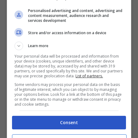
spalla e la musica sparata a tutto volume, così
Personalised advertising and content, advertising and
content measurement, audience research and
come il caratteristico faro a scomparsa,
services development
oggetto di culto dei ragazzi degli anni ’90,
Store and/or access information on a device
con illuminazione a Led Rgb.
Learn more
Your personal data will be processed and information from
your device (cookies, unique identifiers, and other device
data) may be stored by, accessed by and shared with 319
partners, or used specifically by this site. We and our partners
may use precise geolocation data.
List of partners.
Some vendors may process your personal data on the basis
of legitimate interest, which you can object to by managing
your options below. Look for a link at the bottom of this page
or in the site menu to manage or withdraw consent in privacy
and cookie settings.
Consent