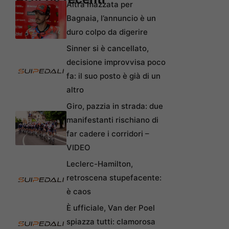
Altra mazzata per
Bagnaia, l’annuncio è un
duro colpo da digerire
Sinner si è cancellato,
decisione improvvisa poco
fa: il suo posto è già di un
altro
Giro, pazzia in strada: due
manifestanti rischiano di
far cadere i corridori –
VIDEO
Leclerc-Hamilton,
retroscena stupefacente:
è caos
È ufficiale, Van der Poel
spiazza tutti: clamorosa