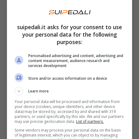
scelto dallo studio di design con il DNA Jeep
c
hiaramente votato al fuoristrada
.
Nonostante il look off-road, però, il mezzo
suipedali.it asks for your consent to use
your personal data for the following
rimane perfetto per muoversi all’interno
purposes:
dell’ambiente urbano con il frontale che
richiama quello delle sorelle maggiori del
Personalised advertising and content, advertising and
content measurement, audience research and
marchio con i
fari circolari e le 7 feritoie
services development
tipiche dei modelli del brand.
Gli pneumatici
Store and/or access information on a device
sono specifici per l’off-road e la carrozzeria
Learn more
presenta una t
onalità a contrasto tra il colore
Your personal data will be processed and information from
nero e i dettagli in verde lime brillante
. La
your device (cookies, unique identifiers, and other device
data) may be stored by, accessed by and shared with 319
struttura aperta con roll-bar a vista, poi, è un
partners, or used specifically by this site. We and our partners
may use precise geolocation data.
List of partners.
altro omaggio al mondo off-road di casa
Some vendors may process your personal data on the basis
Jeep.
of legitimate interest, which you can object to by managing