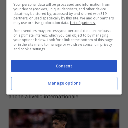
Your personal data will be processed and information from
your device (cookies, unique identifiers, and other device
data) may be stored by, accessed by and shared with 319
Stiamo parlando di
Lucas Beraldo
, che al
partners, or used specifically by this site. We and our partners
may use precise geolocation data.
List of partners.
momento milita per il
Paris Saint-Germain.
Some vendors may process your personal data on the basis
Considerato uno dei talenti emergenti del
of legitimate interest, which you can object to by managing
your options below. Look for a link at the bottom of this page
calcio brasiliano, ha avuto una crescita
or in the site menu to manage or withdraw consent in privacy
and cookie settings.
costante e importante negli ultimi anni, tanto
da meritarsi la chiamata in una delle squadre
Consent
più prestigiose d’Europa come il PSG. La
convocazione rappresenta
una importante
Manage options
occasione
per dimostrare le sue qualità
anche a livello internazionale.