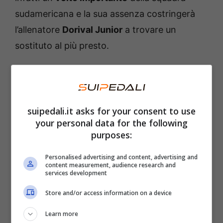
sudamericana e la sua assenza costringerà
l’allenatore
Dorival Junior
a trovare un
sostituto al più presto.
Dopo l’infortunio serve il
sostituto: ecco chi prenderà il
posto di Gleison Bremer
suipedali.it asks for your consent to use
your personal data for the following
purposes:
Il tecnico brasiliano sembra avere già le idee
piuttosto chiare. Le trattative stanno avendo
Personalised advertising and content, advertising and
content measurement, audience research and
luogo proprio in queste ore, con Dorival
services development
Junior
deciso a portarsi a casa uno dei
Store and/or access information on a device
giovani difensori più interessanti del
Learn more
momento
.