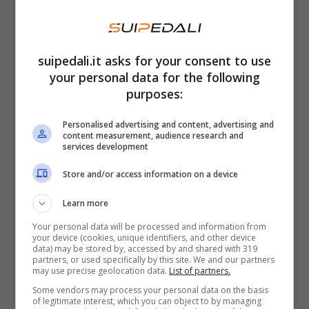
suo ct, l’atleta viene punito:
niente da fare
suipedali.it asks for your consent to use
your personal data for the following
Un inizio di stagione importante per Vana
purposes:
Milinkovic-Savic
con la maglia del Torino
. Mai
come in questo campionato l’estremo
Personalised advertising and content, advertising and
content measurement, audience research and
difensore si è reso protagonista di
services development
prestazioni molto convincenti
. Lo hanno
Store and/or access information on a device
notato anche i tifosi granata e, di
Learn more
conseguenza, anche il suo allenatore
Paolo
Your personal data will be processed and information from
Vanoli
che non può assolutamente fare a
your device (cookies, unique identifiers, and other device
data) may be stored by, accessed by and shared with 319
meno di lui. Chi, invece, è libero di non
partners, or used specifically by this site. We and our partners
may use precise geolocation data.
List of partners.
considerarlo affatto è il
ct della Serbia
,
Some vendors may process your personal data on the basis
Dragan Stojkovic
.
of legitimate interest, which you can object to by managing