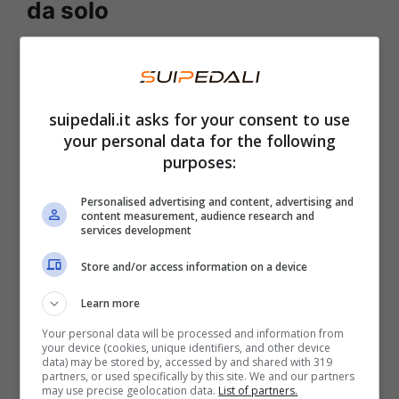
da solo
Prenditi del tempo
per osservare questa
foto. All’interno del disegno di questo dolce e
simpatico cane, infatti, puoi trovare il volto
suipedali.it asks for your consent to use
your personal data for the following
del padrone dell’animale. Per trovarlo avrai
purposes:
bisogno di tutto il tuo spirito di osservazione
e della capacità di notare anche
il più piccolo
Personalised advertising and content, advertising and
content measurement, audience research and
dei dettagli.
services development
Store and/or access information on a device
Sono in molti ad avere difficoltà a trovare
Learn more
l’uomo. Invece
è proprio lì
. Prenditi del tempo
Your personal data will be processed and information from
per osservare ogni dettaglio del disegno di
your device (cookies, unique identifiers, and other device
data) may be stored by, accessed by and shared with 319
questo animale. C’è chi lo ha trovato in pochi
partners, or used specifically by this site. We and our partners
may use precise geolocation data.
List of partners.
istanti, c’è invece ci ha messo un po’ di più.