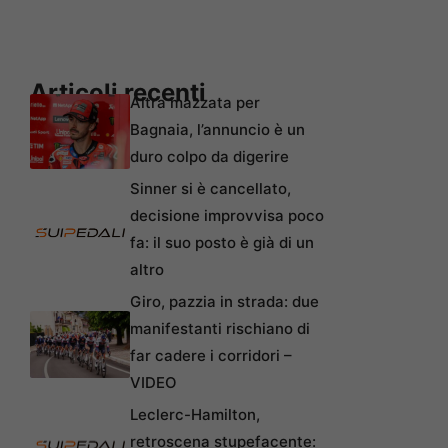
Articoli recenti
Altra mazzata per
Bagnaia, l’annuncio è un
duro colpo da digerire
Sinner si è cancellato,
decisione improvvisa poco
fa: il suo posto è già di un
altro
Giro, pazzia in strada: due
manifestanti rischiano di
far cadere i corridori –
VIDEO
Leclerc-Hamilton,
retroscena stupefacente: