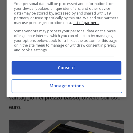
rispecchiare lo spirito pratico e funzionale
Your personal data will be processed and information from
your device (cookies, unique identifiers, and other device
dell’azienda svedese.
data) may be stored by, accessed by and shared with 319
partners, or used specifically by this site. We and our partners
may use precise geolocation data.
List of partners.
Hoga, che in svedese significa “
Alto
“, è
Some vendors may process your personal data on the basis
of legitimate interest, which you can object to by managing
un’auto compatta che al suo interno ospita un
your options below. Look for a link at the bottom of this page
or in the site menu to manage or withdraw consent in privacy
motore elettrico
. Composta di
374 pezzi
,
and cookie settings.
questo veicolo è stato ideato per offrire una
Consent
soluzione economica a coloro che desiderano
un’auto nuova ma non possono permettersi di
Manage options
pagare troppo. Infatti, quest’auto ha un
vantaggio nel
prezzo basso
, ovvero soli 500
euro.