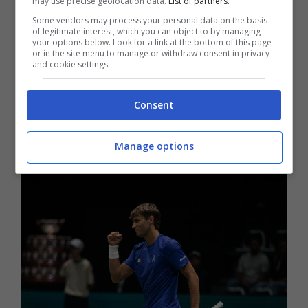
may use precise geolocation data.
List of partners.
giorno fa.
Some vendors may process your personal data on the basis
of legitimate interest, which you can object to by managing
your options below. Look for a link at the bottom of this page
Tuttavia, Sinner non poteva non partecipare
or in the site menu to manage or withdraw consent in privacy
and cookie settings.
in qualche altro modo. E infatti, ha scelto di
presenziare sulle tribune
per assistere alla
Consent
gara dei suoi connazionali. Mettendo però
non poca soggezione.
Manage options