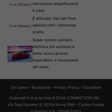
retroscena stupefacente:
è caos
È ufficiale, Van der Poel
spiazza tutti: clamorosa
scelta
Super sconto sull’auto
elettrica più venduta in
Italia: nuovo prezzo
imperdibile, è l’occasione
del mese
Chi siamo
-
Redazione
-
Privacy Policy
-
Disclaimer
Suipedali.it di proprietà di DEVA CONNECTION SRL -
Via Tata Giovanni 8, 00154 Roma (RM) - Codice Fiscale
e Partita I.V.A. 12658471003