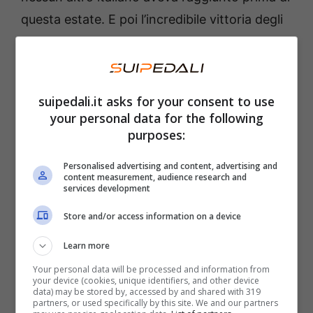
questa estate. E poi l’incredibile vittoria degli
Us Open.
Cobolli svela la verità su
suipedali.it asks for your consent to use
Sinner
your personal data for the following
purposes:
A parlare è stato
Flavio Cobolli
. La vittoria
Personalised advertising and content, advertising and
dell’Italia contro l’Olanda in occasione della
content measurement, audience research and
services development
Coppa Davis
è stata in gran parte merito suo.
Ricordiamo che Sinner ha scelto di non
Store and/or access information on a device
partecipare al trofeo che si sta tenendo in
Learn more
questi giorni a Bologna per godersi un po’ di
Your personal data will be processed and information from
meritato riposo dopo gli Us Open
, che si
your device (cookies, unique identifiers, and other device
data) may be stored by, accessed by and shared with 319
sono tenuti negli Stati Uniti fino a qualche
partners, or used specifically by this site. We and our partners