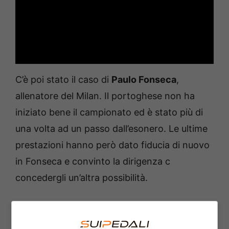
C’è poi stato il caso di
Paulo Fonseca
,
allenatore del Milan. Il portoghese non ha
iniziato bene il campionato ed è stato più di
una volta ad un passo dall’esonero. Le ultime
prestazioni hanno però dato fiducia di nuovo
in Fonseca e convinto la dirigenza c
concedergli un’altra possibilità.
Da segnalare anche la questione che riguarda
Daniele De Rossi
. La Roma ha preso la