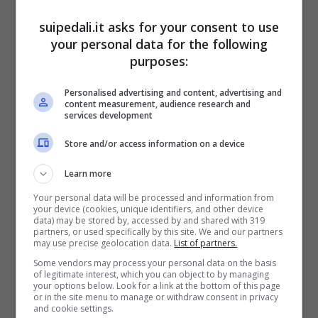
storica decisione di esonerare l’ex
suipedali.it asks for your consent to use
centrocampista qualche settimana fa,
your personal data for the following
purposes:
generando parecchio malcontento tra i tifosi
giallorossi. Al suo posto è arrivato
Ivan Juric
.
Personalised advertising and content, advertising and
content measurement, audience research and
services development
Un nuovo esonero in Italia,
Store and/or access information on a device
ecco chi lascerà la panchina
Learn more
Proprio nelle scorse ore è arrivata la notizia di
Your personal data will be processed and information from
your device (cookies, unique identifiers, and other device
un nuovo esonero
nel nostro paese. La
data) may be stored by, accessed by and shared with 319
partners, or used specifically by this site. We and our partners
squadra protagonista di questa storia è il
may use precise geolocation data.
List of partners.
Ravenna FC, che milita
in Serie D,
più
Some vendors may process your personal data on the basis
of legitimate interest, which you can object to by managing
precisamente nel girone D. Attualmente si
your options below. Look for a link at the bottom of this page
or in the site menu to manage or withdraw consent in privacy
trova al nono posto in classifica, un risultato
and cookie settings.