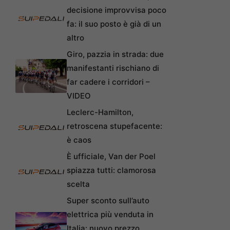
decisione improvvisa poco
fa: il suo posto è già di un
altro
Giro, pazzia in strada: due
manifestanti rischiano di
far cadere i corridori –
VIDEO
Leclerc-Hamilton,
retroscena stupefacente:
è caos
È ufficiale, Van der Poel
spiazza tutti: clamorosa
scelta
Super sconto sull’auto
elettrica più venduta in
Italia: nuovo prezzo