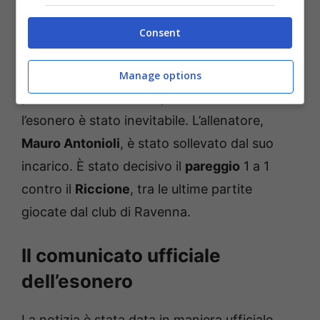
ben al di sotto delle iniziali aspettative.
Consent
E infatti, per cercare di
porre un rimedio a
questa situazione
e sperare nella
Manage options
promozione a fine campionato, alla fine
l’esonero è stato inevitabile. L’allenatore,
Mauro Antonioli
, è stato sollevato dal suo
incarico. È stato decisivo il
pareggio
1 a 1
contro il
Riccione
, tra le ultime partite
giocate dal club di Ravenna.
Il comunicato ufficiale
dell’esonero
La notizia è stata data in maniera ufficiale