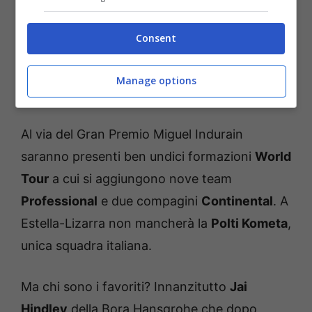
rampa dell’
Alto Ibarra
, dove lo scorso anno
Ion Izagirre
si involò verso il successo della
Consent
corsa.
Manage options
I favoriti
Al via del Gran Premio Miguel Indurain
saranno presenti ben undici formazioni
World
Tour
a cui si aggiungono nove team
Professional
e due compagini
Continental
. A
Estella-Lizarra non mancherà la
Polti Kometa
,
unica squadra italiana.
Ma chi sono i favoriti? Innanzitutto
Jai
Hindley
della Bora Hansgrohe che dopo