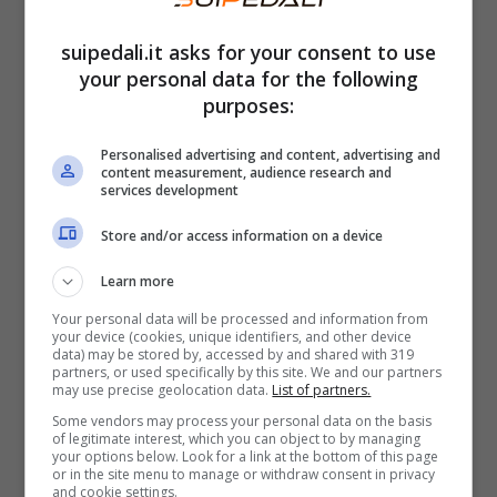
mantenendo tutte le principali difficoltà nella
suipedali.it asks for your consent to use
seconda metà di gara.
your personal data for the following
purposes:
In tutto i corridori dovranno affrontare
198
Personalised advertising and content, advertising and
chilometri
con partenza e arrivo a
Estella-
content measurement, audience research and
services development
Lizarra
. Ma sono tanti gli strappi e tre i Gran
Premi della Montagna da superare. L’
Alto de
Store and/or access information on a device
Guirguillano
, l’
Alto de Lezaun
e l’
Alto de
Learn more
Eraul
, da affrontare addirittura due volte. Lo
Your personal data will be processed and information from
your device (cookies, unique identifiers, and other device
scollinamento dell’ultimo passaggio è previsto
data) may be stored by, accessed by and shared with 319
partners, or used specifically by this site. We and our partners
a circa dieci chilometri dal traguardo.
may use precise geolocation data.
List of partners.
Some vendors may process your personal data on the basis
Attenzione però perché dentro gli ultimi due
of legitimate interest, which you can object to by managing
your options below. Look for a link at the bottom of this page
chilometri ci sarà da prendere di petto la dura
or in the site menu to manage or withdraw consent in privacy
and cookie settings.