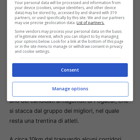
principale. Sulla salita del
Colle della
Your personal data will be processed and information from
your device (cookies, unique identifiers, and other device
Maddalena
il plotone inizia a perdere i primi
data) may be stored by, accessed by and shared with 319
partners, or used specifically by this site. We and our partners
pezzi poiché le squadre alzano il ritmo per
may use precise geolocation data.
List of partners.
Some vendors may process your personal data on the basis
provare a riprendere i fuggitivi.
of legitimate interest, which you can object to by managing
your options below. Look for a link at the bottom of this page
or in the site menu to manage or withdraw consent in privacy
Calmejane rimane da solo in testa, ma gli
and cookie settings.
inseguitori riducono sempre di più il margine
Consent
nei suoi confronti, che ben presto scende al
di sotto dei 30″. Nel frattempo arriva il primo
Manage options
grande colpo di scena con
Romain Bardet
,
uno dei candidati antagonisti di Pogacar, che
si stacca dal gruppo dei migliori, nel quale
resta una trentina di atleti.
A circa 10km dal traguardo alcuni corridori