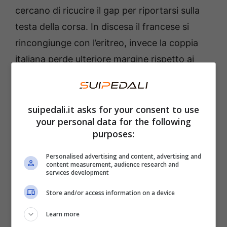
cercano di ricucire il gap per riportarsi sulla
testa della corsa. In discesa il francese si
rincongiunge con l’eritreo, invece la coppia
italiana perde ulteriore margine rispetto ai
due battistrada. Calmejane, dopo un breve
consulto con Ghebreigzabhier, transita per
primo all’Intergiro.
suipedali.it asks for your consent to use
your personal data for the following
purposes:
Il forcing del gruppo
Personalised advertising and content, advertising and
content measurement, audience research and
Fiorelli e Pietrobon vengono ripresi dal
services development
gruppo a circa 30km dalla fine, mentre
Store and/or access information on a device
Calmejane e Ghebreigzabhier riescono a
mantenere un 1’45” nei confronti del gruppo
Learn more