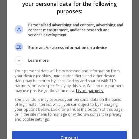
your personal data for the following
varietà di torte salate. Fra i primi piatti
purposes:
spiccano i tajarin ai funghi o sughi di
Personalised advertising and content, advertising and
cacciagione, gli agnolotti al plin e la farinata.
content measurement, audience research and
services development
Sarà una tappa adatta ai velocisti, ma si farà
Store and/or access information on a device
difficile quando si dovrà superare l’Appennino
Learn more
per arrivare al mare. Si sale infatti fino ai
Your personal data will be processed and information from
1.000 metri del
colle di Melogno
per poi
your device (cookies, unique identifiers, and other device
data) may be stored by, accessed by and shared with 319
scendere a Savona dopo il colle di Cadibona.
partners, or used specifically by this site. We and our partners
may use precise geolocation data.
List of partners.
L’ultimo strappo è il
Capo Mele
, quello della
Some vendors may process your personal data on the basis
Milano Sanremo
. L’arrivo è ad
Andora
una
of legitimate interest, which you can object to by managing
your options below. Look for a link at the bottom of this page
località di mare con spiagge molto belle e di
or in the site menu to manage or withdraw consent in privacy
and cookie settings.
sabbia finissima.
Consent