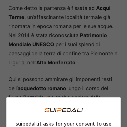
Come detto la partenza è fissata ad
Acqui
Terme
, un’affascinante località termale già
rinomata in epoca romana per le sue acque.
Nel 2014 è stata riconosciuta
Patrimonio
Mondiale UNESCO
per i suoi splendidi
paesaggi della terra di confine tra Piemonte e
Liguria, nell’
Alto Monferrato
.
Qui si possono ammirare gli imponenti resti
dell’
acquedotto romano
lungo il corso del
fiume
Bormida
, ma anche godere delle
eccellenze gastronomiche del territorio tra
cui il salame “filetto baciato”, i cacciatorini, il
suipedali.it asks for your consent to use
lardo, i peperoni con la bagna cauda e una