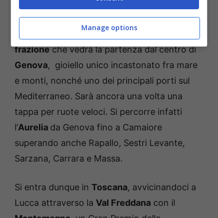
Genova-Lucca
Manage options
Ancora Liguria protagonista con la
quinta
frazione
che vedrà la partenza dal centro di
Genova
, gioiello unico incastonato fra mare
e monti, nonché uno dei principali porti sul
Mediterraneo. Sarà ancora una volta una
tappa per ruote veloci. Si percorre infatti
l’
Aurelia
da Genova fino a Camaiore
superando anche Rapallo, Sestri Levante,
Sarzana, Carrara e Massa.
Si entra dunque in
Toscana
, avvicinandoci a
Lucca attraverso la
Val Freddana
con il