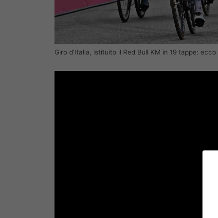
Giro d’Italia, istituito il Red Bull KM in 19 tappe: ecc