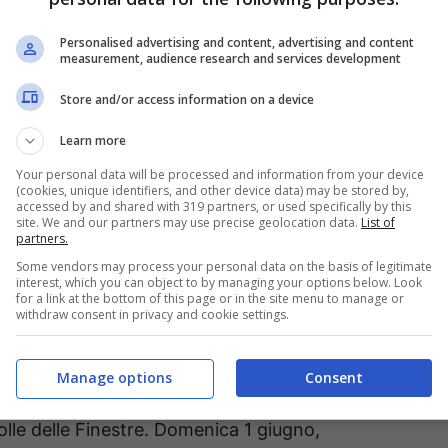
Personalised advertising and content, advertising and content
measurement, audience research and services development
Store and/or access information on a device
Learn more
a, Campania, Abruzzo e Toscana. Qui è prevista,
Your personal data will be processed and information from your device
ro
di 28 km da Lucca a Pisa. Le difficoltà
(cookies, unique identifiers, and other device data) may be stored by,
accessed by and shared with 319 partners, or used specifically by this
e, come da tradizione, nella
terza settimana
site. We and our partners may use precise geolocation data.
List of
partners.
Valentino (Brentonico) di martedì 27 che
Some vendors may process your personal data on the basis of legitimate
 a Bormio con il passaggio sul Tonale e sul
interest, which you can object to by managing your options below. Look
for a link at the bottom of this page or in the site menu to manage or
withdraw consent in privacy and cookie settings.
 dura del Giro
con i 4.950 metri di dislivello. Il
Manage options
Consent
ecide tutto con la 20.a frazione da Verres al
Colle delle Finestre. Domenica 1 giugno,