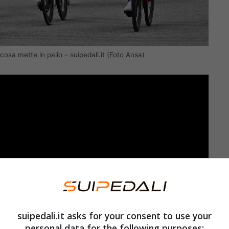
o cosa mette in palio – suipedali.it (Foto Ansa)
suipedali.it asks for your consent to use your
personal data for the following purposes: