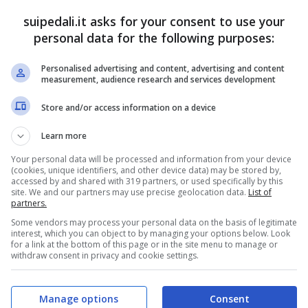
suipedali.it asks for your consent to use your
personal data for the following purposes:
ro d’Italia
perché già la prima settimana sembra
 Già nella frazione introduttiva i corridori
Personalised advertising and content, advertising and content
measurement, audience research and services development
dalena
, con scollinamento a poco meno di 20
Store and/or access information on a device
Learn more
vara-Fossano
del terzo giorno che si
Your personal data will be processed and information from your device
(cookies, unique identifiers, and other device data) may be stored by,
i finisseur. Attenzione anche al
Capo Mele
accessed by and shared with 319 partners, or used specifically by this
site. We and our partners may use precise geolocation data.
List of
vo per le sorti della quarta tappa.
partners.
Some vendors may process your personal data on the basis of legitimate
interest, which you can object to by managing your options below. Look
inta frazione con arrivo a
Lucca
, mentre nella
for a link at the bottom of this page or in the site menu to manage or
withdraw consent in privacy and cookie settings.
a di
Strade Bianche
, con lo sterrato che sarà
8 chilometri di
Perugia
, con un finale tutto in
Manage options
Consent
cesa conclusiva di 14,7 chilometri al 7% di