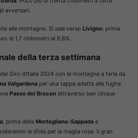
 Garda
. Poco più di trenta chilometri a tutta
li avversari.
nte alle montagne. Si sale verso
Livigno
: prima
uro di 1,7 chilometri al 9,8%.
finale della terza settimana
 del Giro d’Italia 2024 con le montagne a farla da
ina Valgardena
per una tappa adatta alle fughe.
ione
Passo del Brocon
attraverso ben cinque
a
, prima della
Mortegliano-Sappada
e
ideranno la sfida per la maglia rosa. Il gran