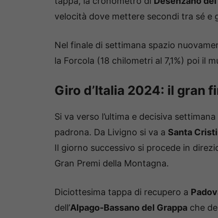
tappa, la cronometro di
Desenzano del
velocità dove mettere secondi tra sé e g
Nel finale di settimana spazio nuovame
la Forcola (18 chilometri al 7,1%) poi il m
Giro d’Italia 2024: il gran 
Si va verso l’ultima e decisiva settimana
padrona. Da Livigno si va a
Santa Crist
Il giorno successivo si procede in direz
Gran Premi della Montagna.
Diciottesima tappa di recupero a
Padov
dell’
Alpago-Bassano del Grappa
che dec