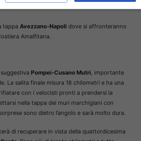
da tappa
Avezzano-Napoli
dove si affronteranno
Costiera Amalfitana.
a suggestiva
Pompei-Cusano Mutri
, importante
le. La salita finale misura 18 chilometri e ha una
iatare con i velocisti pronti a prendersi la
gettarsi nella tappa dei muri marchigiani con
 sorprese sono dietro l’angolo e sarà molto dura.
rà di recuperare in vista della quattordicesima