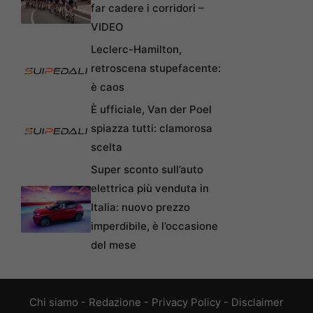
far cadere i corridori –
VIDEO
Leclerc-Hamilton,
retroscena stupefacente:
è caos
È ufficiale, Van der Poel
spiazza tutti: clamorosa
scelta
Super sconto sull’auto
elettrica più venduta in
Italia: nuovo prezzo
imperdibile, è l’occasione
del mese
Chi siamo
-
Redazione
-
Privacy Policy
-
Disclaimer