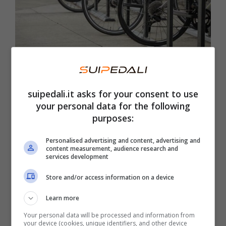
Bici parcheggiate – Foto Shutterstock | VDB Photos
Le
“bici esca” saranno parcheggiate
in alcuni
punti strategici della città. Nel momento
suipedali.it asks for your consent to use
esatto in cui il mezzo
inizierà a muoversi, il
your personal data for the following
dispositivo di localizzazione avviserà la
purposes:
polizia
che dovrà solo seguire il segnale
Personalised advertising and content, advertising and
catturando il ladro.
content measurement, audience research and
services development
Store and/or access information on a device
Una procedura semplice ma che fino ad oggi
non era stata possibile in quanto le forze
Learn more
dell’ordine dovevano ottenere l’autorizzazione
Your personal data will be processed and information from
your device (cookies, unique identifiers, and other device