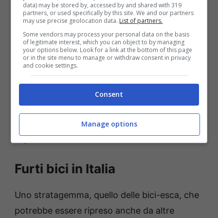
della Procura dimostrando di essere
data) may be stored by, accessed by and shared with 319
partners, or used specifically by this site. We and our partners
impegnate in operazioni speciali contro il
may use precise geolocation data.
List of partners.
crimine organizzato.
Some vendors may process your personal data on the basis
of legitimate interest, which you can object to by managing
your options below. Look for a link at the bottom of this page
or in the site menu to manage or withdraw consent in privacy
Una volta catturato il ladro, se ritenuto
and cookie settings.
colpevole del furto, dovrà pagare fino a 400
euro di multa, anche se l’utilizzo libero delle
Consent
“bici-esca”, almeno nelle intenzioni
dell’amministrazione, dovrebbe servire
Manage options
soprattutto come deterrente.
Furti bici in Italia
Uno stratagemma, quello delle bici-esca, che
potrebbe essere ripreso anche da altre