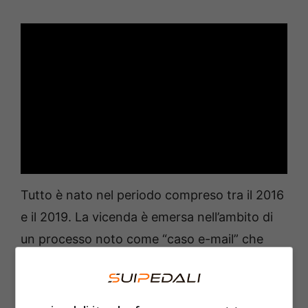
Tutto è nato nel periodo compreso tra il 2016
e il 2019. La vicenda è emersa nell’ambito di
un processo noto come “caso e-mail” che
coinvolge
accuse pesanti contro Luis Filipe
Vieira
, che è l’ex presidente del club.