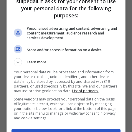
suipedali.it asks for your consent to use
Benfica, che cosa è successo
your personal data for the following
purposes:
e perché è stata penalizzata
Personalised advertising and content, advertising and
Come dicevamo, la vicenda ha origine nel
content measurement, audience research and
services development
periodo compreso tra il
2016 e il 2019
.
Store and/or access information on a device
Secondo quanto riportato, Vieira avrebbe
orchestrato un piano per
ottenere vantaggi
Learn more
illeciti
tramite il controllo di altre società
Your personal data will be processed and information from
your device (cookies, unique identifiers, and other device
calcistiche, facilitando così la vita del Benfica
data) may be stored by, accessed by and shared with 319
partners, or used specifically by this site. We and our partners
negli scontri diretti. In particolare,
may use precise geolocation data.
List of partners.
l’attenzione si è concentrata su
alcuni
Some vendors may process your personal data on the basis
of legitimate interest, which you can object to by managing
trasferimenti di giocatori e prestiti
che
your options below. Look for a link at the bottom of this page
or in the site menu to manage or withdraw consent in privacy
avrebbero coinvolto anche il Vitoria Setubal,
and cookie settings.
accusato di corruzione passiva.