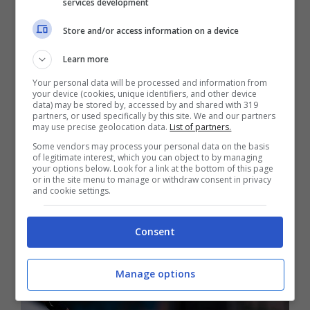
services development
Al
Giro di Catalogna
si è disputata oggi
Store and/or access information on a device
l’ultima tappa. Una frazione con partenza e
Learn more
arrivo a Barcellona, anticipata nell’orario per
evitare la concomitanza con il match di Liga
Your personal data will be processed and information from
your device (cookies, unique identifiers, and other device
tra i bluagrana e il Girona. Un solo secondo
data) may be stored by, accessed by and shared with 319
partners, or used specifically by this site. We and our partners
divideva il leader della classifica generale, lo
may use precise geolocation data.
List of partners.
Some vendors may process your personal data on the basis
spagnolo
Juan Ayuso
dal veterano
Primoz
of legitimate interest, which you can object to by managing
your options below. Look for a link at the bottom of this page
Roglic
prima dell’ultima frazione subito
or in the site menu to manage or withdraw consent in privacy
and cookie settings.
movimentata con i due contendenti a lottare
per gli abbuoni concessi dai traguardi
Consent
intermedi.
Manage options