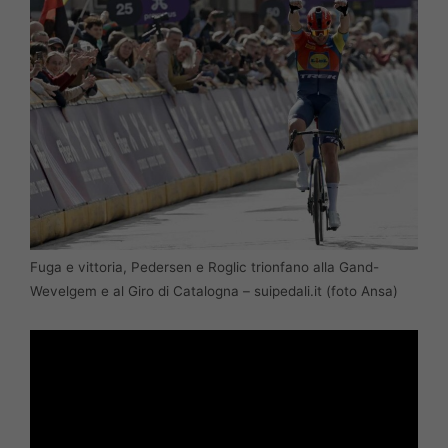
Fuga e vittoria, Pedersen e Roglic trionfano alla Gand-
Wevelgem e al Giro di Catalogna – suipedali.it (foto Ansa)