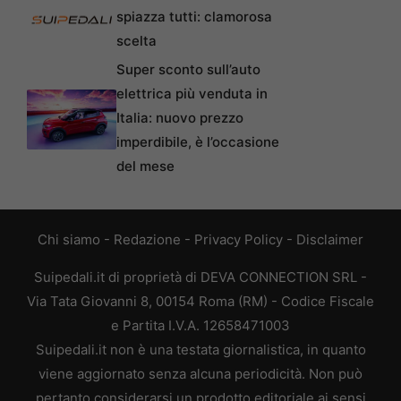
spiazza tutti: clamorosa
scelta
Super sconto sull’auto
elettrica più venduta in
Italia: nuovo prezzo
imperdibile, è l’occasione
del mese
Chi siamo
-
Redazione
-
Privacy Policy
-
Disclaimer
Suipedali.it di proprietà di DEVA CONNECTION SRL -
Via Tata Giovanni 8, 00154 Roma (RM) - Codice Fiscale
e Partita I.V.A. 12658471003
Suipedali.it non è una testata giornalistica, in quanto
viene aggiornato senza alcuna periodicità. Non può
pertanto considerarsi un prodotto editoriale ai sensi