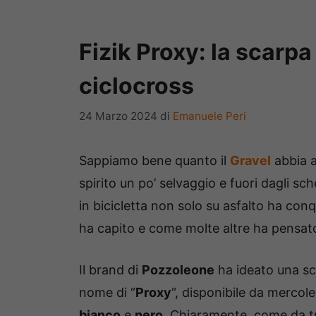
Fizik Proxy: la scarpa 
ciclocross
24 Marzo 2024
di
Emanuele Peri
Sappiamo bene quanto il
Gravel
abbia at
spirito un po’ selvaggio e fuori dagli s
in bicicletta non solo su asfalto ha conq
ha capito e come molte altre ha pensato a
Il brand di
Pozzoleone
ha ideato una sc
nome di “
Proxy
“, disponibile da mercol
bianco
e
nero
. Chiaramente, come da tra