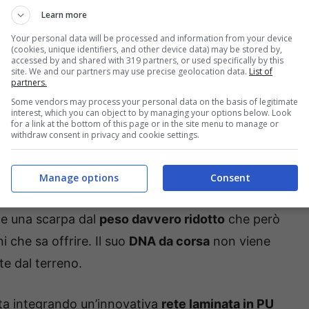
Learn more
Your personal data will be processed and information from your device
(cookies, unique identifiers, and other device data) may be stored by,
accessed by and shared with 319 partners, or used specifically by this
site. We and our partners may use precise geolocation data.
List of
partners.
Some vendors may process your personal data on the basis of legitimate
interest, which you can object to by managing your options below. Look
for a link at the bottom of this page or in the site menu to manage or
withdraw consent in privacy and cookie settings.
Manage options
Consent
me una scarpa dal
peso davvero ridotto
che però
 che sa offrire. Il suo
DNA da corsa
non viene
e dal terreno.
zata integrando un’innovativa
rete laminata in PU