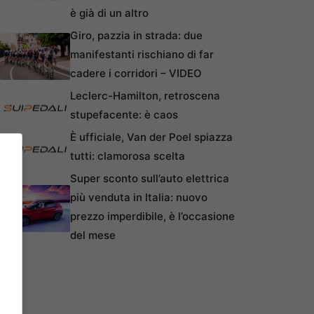
è già di un altro
Giro, pazzia in strada: due
manifestanti rischiano di far
cadere i corridori – VIDEO
Leclerc-Hamilton, retroscena
stupefacente: è caos
È ufficiale, Van der Poel spiazza
tutti: clamorosa scelta
Super sconto sull’auto elettrica
più venduta in Italia: nuovo
prezzo imperdibile, è l’occasione
del mese