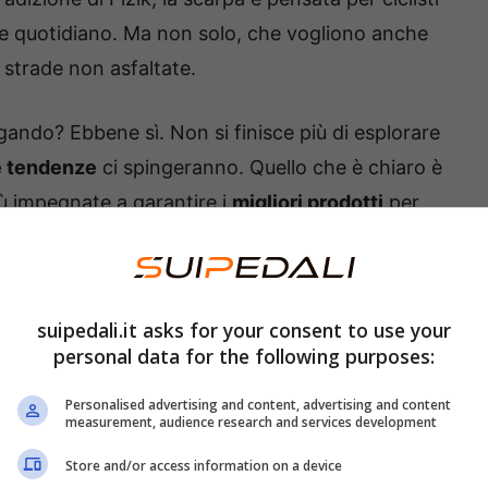
ane quotidiano. Ma non solo, che vogliono anche
 strade non asfaltate.
rgando? Ebbene sì. Non si finisce più di esplorare
e tendenze
ci spingeranno. Quello che è chiaro è
ù impegnate a garantire i
migliori prodotti
per
suipedali.it asks for your consent to use your
personal data for the following purposes:
Personalised advertising and content, advertising and content
measurement, audience research and services development
Store and/or access information on a device