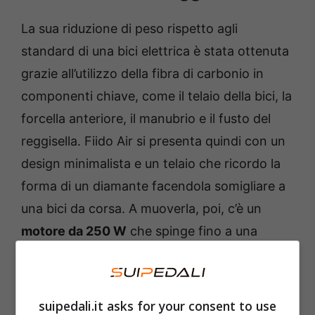
La sua riduzione di peso rispetto agli
standard di una bici elettrica è stata ottenuta
grazie all’utilizzo della fibra di carbonio in
componenti chiave, come il telaio della bici, la
forcella anteriore, il manubrio e il fusto del
reggisella. Fiido Air si presenta quindi con un
design minimalista e un telaio che ricordo la
forma di un diamante facendola somigliare a
una bici da corsa. A muoverla, poi, c’è un
motore da 250 W
che spinge fino a una
velocità massima di 25 km/h – come imposto
dalle leggi europee – abbinato a una batteria
da 208,8 Wh che promette fino a 80 km.
suipedali.it asks for your consent to use