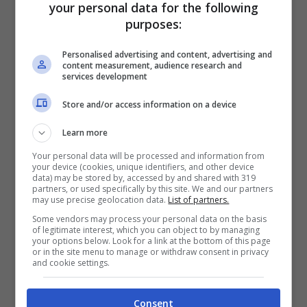
your personal data for the following
purposes:
Personalised advertising and content, advertising and
content measurement, audience research and
services development
Store and/or access information on a device
Learn more
Your personal data will be processed and information from
your device (cookies, unique identifiers, and other device
data) may be stored by, accessed by and shared with 319
partners, or used specifically by this site. We and our partners
may use precise geolocation data.
List of partners.
La nuova ebike Fiido Air -Foto credits Fiido media
Some vendors may process your personal data on the basis
of legitimate interest, which you can object to by managing
I freni a disco idraulici sono, invece, Shimano
your options below. Look for a link at the bottom of this page
or in the site menu to manage or withdraw consent in privacy
BR-MT410 mentre la trasmissione è affidata a
and cookie settings.
un Gates Carbon Drive CDN. Ovviamente
Consent
presente un sensore di coppia che regola