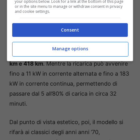
your options below. Look for a link at the bottom of this page
or in the site menu to manage or withdraw consent in privacy
and cookie settings.
La nuova Dodge Charger Daytona – Foto credits Dodge press
Ad accomunare queste due diverse versioni
Consent
sarà la batteria da 94 kWh. Seppure questa
avrà una diversa
autonomia – a seconda della
Manage options
variante – che sarà rispettivamente di 510
km e 418 km
. Mentre la ricarica può avvenire
fino a 11 kW in corrente alternata e fino a 183
kW in corrente continua, permettendo di
passare dal 5 all’80% di carica in circa 32
minuti.
Dal punto di vista estetico, poi, il modello si
rifarà ai classici degli anni anni ’70,