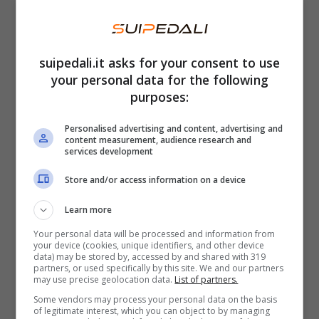
100 km/h in 4,7 secondi e una velocità
massima pari a 220 km/h. Nella
seconda,
suipedali.it asks for your consent to use
invece, la potenza arriverà fino a 680 CV
e
your personal data for the following
850 Nm di coppia, con un’accelerazione da 0
purposes:
a 100 km/h in 3,3 secondi e una velocità
Personalised advertising and content, advertising and
massima di 216 km/h.
content measurement, audience research and
services development
Store and/or access information on a device
Learn more
Your personal data will be processed and information from
your device (cookies, unique identifiers, and other device
data) may be stored by, accessed by and shared with 319
partners, or used specifically by this site. We and our partners
may use precise geolocation data.
List of partners.
Some vendors may process your personal data on the basis
of legitimate interest, which you can object to by managing