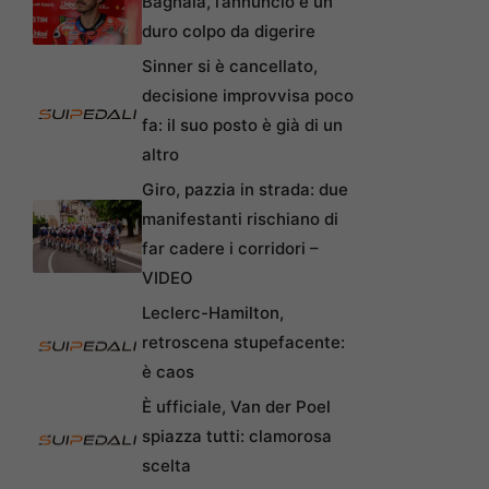
Bagnaia, l’annuncio è un
duro colpo da digerire
Sinner si è cancellato,
decisione improvvisa poco
fa: il suo posto è già di un
altro
Giro, pazzia in strada: due
manifestanti rischiano di
far cadere i corridori –
VIDEO
Leclerc-Hamilton,
retroscena stupefacente:
è caos
È ufficiale, Van der Poel
spiazza tutti: clamorosa
scelta