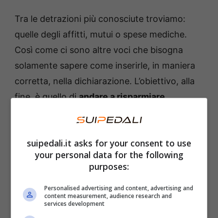
Tra le detrazioni più conosciute troviamo:
quelle degli affitti, mutui o spese mediche.
Così come ci sono altre voci che bisogna
solamente sapere come inserirle, in maniera
corretta, nella dichiarazione. L’obiettivo, alla
fine, è quello di
andare a risparmiare
.
Insomma, non proprio una cattiva idea.
Dichiarazione 730, quante
suipedali.it asks for your consent to use
your personal data for the following
novità: tutto quello che serve
purposes:
sapere
Personalised advertising and content, advertising and
content measurement, audience research and
Quali sono le nuove possibilità di risparmio?
services development