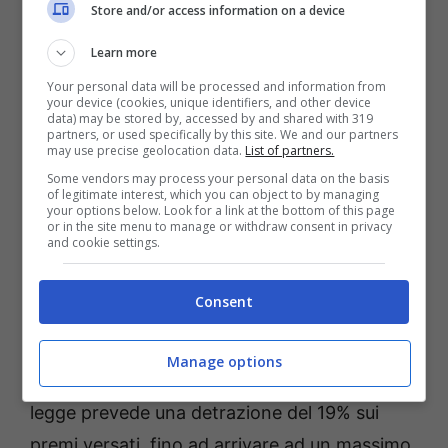
Tra queste ci sono determinate spese che
Store and/or access information on a device
affrontano nella vita di tutti i giorni. In alcuni
Learn more
contesti si tratta di piccole modifiche. In altri
Your personal data will be processed and information from
dei cambiamenti importanti. Le nuove
your device (cookies, unique identifiers, and other device
data) may be stored by, accessed by and shared with 319
detrazioni non tutte le conoscono, ma le
partners, or used specifically by this site. We and our partners
may use precise geolocation data.
List of partners.
stesse possono andare ad alleggerire non
Some vendors may process your personal data on the basis
poco il
carico fiscale
.
of legitimate interest, which you can object to by managing
your options below. Look for a link at the bottom of this page
or in the site menu to manage or withdraw consent in privacy
and cookie settings.
In questo 2025 si può andare a scaricare una
parte dei premi pagati per le polizze
Consent
assicurative. Ci riferiamo principalmente alle
assicurazioni sulla vita, infortuni ed il
rischio
Manage options
di non autosufficienza
. In questo caso la
legge prevede una detrazione del 19% sui
premi versati, fino ad arrivare ad un massimo