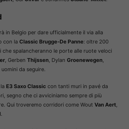
d
 in Belgio per dare ufficialmente il via alla
o con la
Classic Brugge-De Panne
: oltre 200
i che spalancheranno le porte alle ruote veloci
er
, Gerben
Thijssen
, Dylan
Groenewegen
,
i uomini da seguire.
 la
E3 Saxo Classic
con tanti muri in pavé da
ori, segno che ci avviciniamo sempre di più
ndre. Qui troveremo corridori come Wout
Van Aert
,
l
.