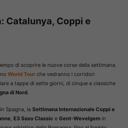
: Catalunya, Coppi e
 tempo di scoprire le nuove corse della settimana.
ismo
World Tour
che vedranno i corridori
Gare a tappe di sette giorni, di cinque e classiche
na di Nord
.
in Spagna, la
Settimana Internazionale Coppi e
anne
,
E3 Saxo Classic
e
Gent-Wevelgem
in
mare adriatico della Romagna, fino al freddo