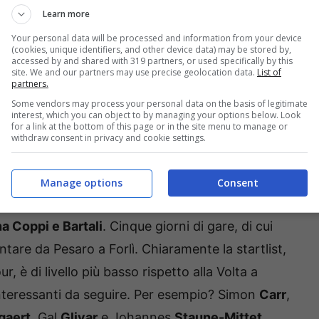
Learn more
Your personal data will be processed and information from your device
(cookies, unique identifiers, and other device data) may be stored by,
ta a Catalunya e Coppi e Bartali
accessed by and shared with 319 partners, or used specifically by this
site. We and our partners may use precise geolocation data.
List of
partners.
ogramma durante questa settimana di grande
Some vendors may process your personal data on the basis of legitimate
ya
: sette giorni di gare da
Sant Feliu de Guixols
interest, which you can object to by managing your options below. Look
for a link at the bottom of this page or in the site menu to manage or
i con due tappe per velocisti, tre arrivi in salita
withdraw consent in privacy and cookie settings.
al via troviamo corridori come Tadej
Pogacar
,
Manage options
Consent
n
Yates
, Sepp
Kuss
e Mikel
Landa
.
a Coppi e Bartali
. Cinque giorni di gare, di cui
are da Pesaro a Forlì. Chiaramente la startlist,
 è di livello più basso rispetto alla Volta a
nteressanti da seguire. Per esempio? Simon
Carr
,
gaert
, Gal
Glivar
e Johannes
Staune-Mittet
.