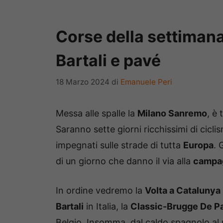
Corse della settimana
Bartali e pavé
18 Marzo 2024
di
Emanuele Peri
Messa alle spalle la
Milano Sanremo
, è
Saranno sette giorni ricchissimi di cicl
impegnati sulle strade di tutta
Europa
. 
di un giorno che danno il via alla
campag
In ordine vedremo la
Volta a Catalunya
Bartali
in Italia, la
Classic-Brugge De P
Belgio. Insomma, dal caldo spagnolo al 