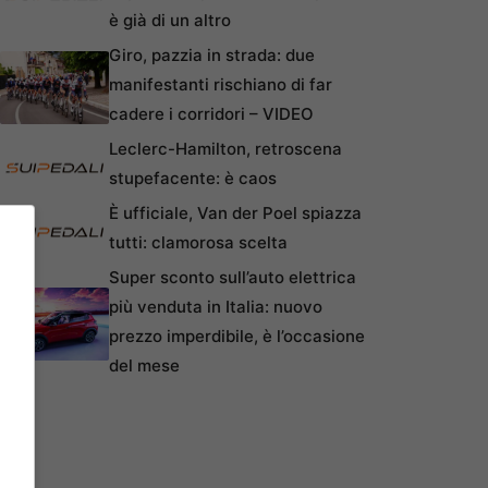
è già di un altro
Giro, pazzia in strada: due
manifestanti rischiano di far
cadere i corridori – VIDEO
Leclerc-Hamilton, retroscena
stupefacente: è caos
È ufficiale, Van der Poel spiazza
tutti: clamorosa scelta
Super sconto sull’auto elettrica
più venduta in Italia: nuovo
prezzo imperdibile, è l’occasione
del mese