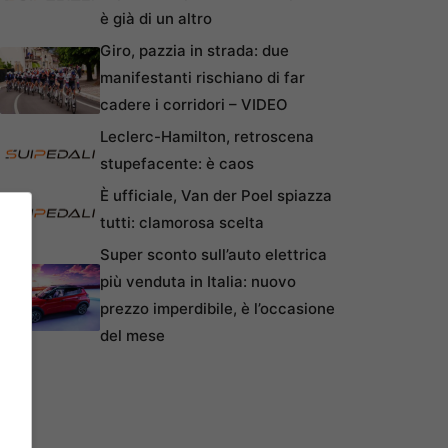
è già di un altro
Giro, pazzia in strada: due
manifestanti rischiano di far
cadere i corridori – VIDEO
Leclerc-Hamilton, retroscena
stupefacente: è caos
È ufficiale, Van der Poel spiazza
tutti: clamorosa scelta
Super sconto sull’auto elettrica
più venduta in Italia: nuovo
prezzo imperdibile, è l’occasione
del mese