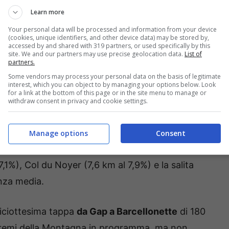
Learn more
Your personal data will be processed and information from your device
tto della sedicesima tappa del Tour de France
da
(cookies, unique identifiers, and other device data) may be stored by,
accessed by and shared with 319 partners, or used specifically by this
te e adatta ai velocisti. Dopo il via infatti non
site. We and our partners may use precise geolocation data.
List of
partners.
metriche, ci sarà solamente un Gran Premio della
Some vendors may process your personal data on the basis of legitimate
interest, which you can object to by managing your options below. Look
ou.
for a link at the bottom of this page or in the site menu to manage or
withdraw consent in privacy and cookie settings.
o successivo quando il gruppo maglia gialla si
 a Superdévoluy
al termine di 177 chilometri. Gli
Manage options
Consent
i in questa frazione che vede un finale davvero
1%), Col du Noyer (7,6 km al 7,9%) e la salita
enza media.
diciottesima tappa
da Gap a Barcellonette
di 180
 Premi della Montagna in programma, ma non