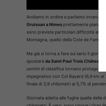
Andiamo in ordine e parliamo innanzitu
Gruissan a Nimes
prettamente pianeggian
sono previste particolari difficoltà alti
Montagna, quello della Cote de Fambet
Ma già si torna a fare sul serio il giorn
sposterà
da Saint Paul Trois Châteaux
uomini di classifica tornano protagonist
impegnativo con Col Bayard (6,9 km al 7,
finale di 3,9 chilometri al 5,7% di pend
Giornata adatta alle fughe quella della 
chilometri. È vero, sono cinque i Gran