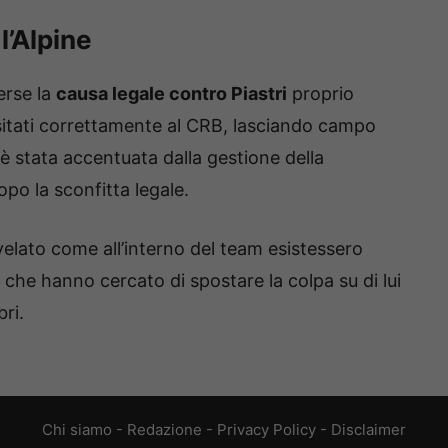
l’Alpine
erse la
causa legale contro Piastri
proprio
sitati correttamente al CRB, lasciando campo
 è stata accentuata dalla gestione della
po la sconfitta legale.
velato come all’interno del team esistessero
che hanno cercato di spostare la colpa su di lui
ri.
Chi siamo
-
Redazione
-
Privacy Policy
-
Disclaimer