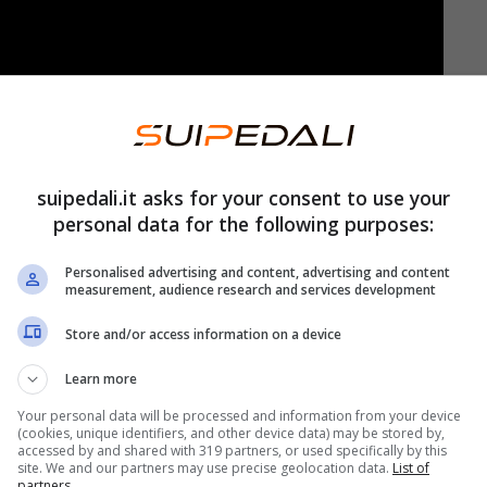
suipedali.it asks for your consent to use your
personal data for the following purposes:
Personalised advertising and content, advertising and content
mando le discussioni degli appassionati di
measurement, audience research and services development
r Piastri, al centro di uno dei più clamorosi
Store and/or access information on a device
ella Formula 1.
Learn more
to
Your personal data will be processed and information from your device
(cookies, unique identifiers, and other device data) may be stored by,
accessed by and shared with 319 partners, or used specifically by this
site. We and our partners may use precise geolocation data.
List of
luso con il passaggio del giovane pilota
partners.