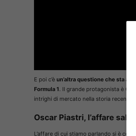
E poi c’è
un’altra questione che sta ani
Formula 1
. Il grande protagonista è Osca
intrighi di mercato nella storia recente d
Oscar Piastri, l’affare salta
L’affare di cui stiamo parlando si è conc