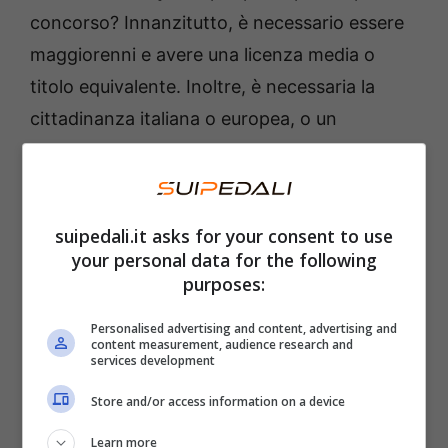
concorso? Innanzitutto, è necessario essere
maggiorenni e avere una licenza media o
titolo equivalente. Inoltre, è necessaria la
cittadinanza italiana o europea, o un
permesso di soggiorno valido.
Quali sono le mansioni di un
suipedali.it asks for your consent to use
OSS
your personal data for the following
purposes:
Il concorso pubblico dell’ASP di
Piacenza
Personalised advertising and content, advertising and
prevede l’assunzione di OSS. Di che cosa si
content measurement, audience research and
services development
occupa questa figura? L’OSS si occupa di
assistenza agli ospiti delle
Residenze
Store and/or access information on a device
Sanitarie Assistenziali
. Dunque, si deve
Learn more