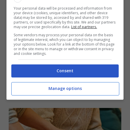
prendere carico di attività come la cura
Your personal data will be processed and information from
dell’igiene personale e mobilizzazione degli
your device (cookies, unique identifiers, and other device
data) may be stored by, accessed by and shared with 319
ospiti, oltre che dall’alimentazione e delle
partners, or used specifically by this site. We and our partners
may use precise geolocation data.
List of partners.
attività quotidiane.
Some vendors may process your personal data on the basis
of legitimate interest, which you can object to by managing
your options below. Look for a link at the bottom of this page
Deve inoltre collaborare con
l’equipe
or in the site menu to manage or withdraw consent in privacy
and cookie settings.
sanitaria e sociale
e registrare i dati sulle
condizioni degli ospiti della struttura. Si tratta
Consent
di un lavoro fondamentale per il
benessere
delle persone
che si trovano all’interno di una
Manage options
RSA.