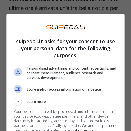
ultime ore è arrivata un’altra bella notizia per i
tifosi rossoneri.
Ha firmato con il Milan, ormai
suipedali.it asks for your consent to use
è ufficiale
your personal data for the following
purposes:
Infatti, il Milan ha deciso di investire in modo
Personalised advertising and content, advertising and
importante su
uno dei giovani di maggior
content measurement, audience research and
services development
talento del nostro paese
. Infatti, il volto che
ha firmato il contratto con la squadra
Store and/or access information on a device
rossonera è annoverato tra le migliori
Learn more
promesse del calcio italiano. Si chiama
Your personal data will be processed and information from
your device (cookies, unique identifiers, and other device
Tommaso Mancioppi
e ha soltanto 18 anni,
data) may be stored by, accessed by and shared with 319
partners, or used specifically by this site. We and our partners
essendo nato nel 2006.
may use precise geolocation data.
List of partners.