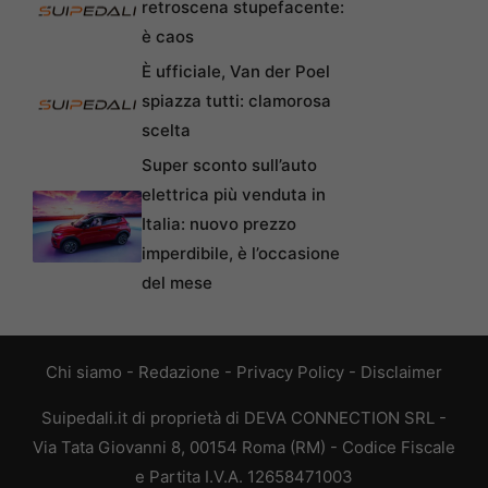
retroscena stupefacente:
è caos
È ufficiale, Van der Poel
spiazza tutti: clamorosa
scelta
Super sconto sull’auto
elettrica più venduta in
Italia: nuovo prezzo
imperdibile, è l’occasione
del mese
Chi siamo
-
Redazione
-
Privacy Policy
-
Disclaimer
Suipedali.it di proprietà di DEVA CONNECTION SRL -
Via Tata Giovanni 8, 00154 Roma (RM) - Codice Fiscale
e Partita I.V.A. 12658471003