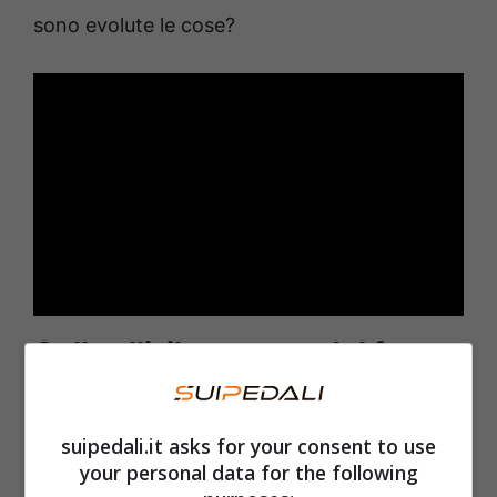
sono evolute le cose?
Colbrelli, il racconto del furto
Sonny Colbrelli è andato avanti nel racconto,
suipedali.it asks for your consent to use
spiegando che insieme al direttore sportivo
your personal data for the following
Franco Pellizotti
e altri collaboratori del team