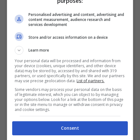
purposes:
Bahrain Victorious
è andato all’inseguimento
Personalised advertising and content, advertising and
dei ladri. “
Io, che incosciente… li ho inseguiti
content measurement, audience research and
services development
anche nel bosco dove hanno provato a
nascondersi. A un certo punto si sono accesi
Store and/or access information on a device
i fari di una macchina che mi ha puntato ma
Learn more
sono riuscito a scansarmi in tempo e io ho
Your personal data will be processed and information from
iniziato a correre appresso agli altri”
.
your device (cookies, unique identifiers, and other device
data) may be stored by, accessed by and shared with 319
partners, or used specifically by this site. We and our partners
may use precise geolocation data.
List of partners.
Attimi di paura
e anche una specie di
Some vendors may process your personal data on the basis
inseguimento
. Ecco come sono andate
of legitimate interest, which you can object to by managing
your options below. Look for a link at the bottom of this page
avanti le cose dal racconto dell’ex corridore.
or in the site menu to manage or withdraw consent in privacy
and cookie settings.
“
Mi si è avvicinata una macchina e uno che
non conoscevo mi ha detto: Sali che li
Consent
prendiamo. Non sapevo nemmeno chi fosse,