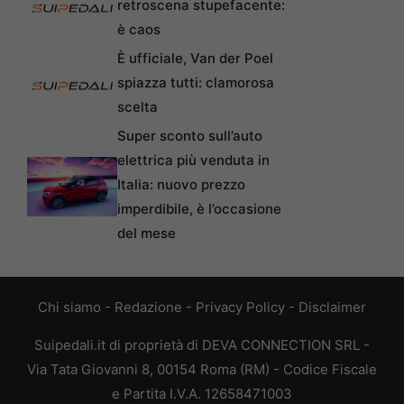
retroscena stupefacente:
è caos
È ufficiale, Van der Poel
spiazza tutti: clamorosa
scelta
Super sconto sull’auto
elettrica più venduta in
Italia: nuovo prezzo
imperdibile, è l’occasione
del mese
Chi siamo
-
Redazione
-
Privacy Policy
-
Disclaimer
Suipedali.it di proprietà di DEVA CONNECTION SRL -
Via Tata Giovanni 8, 00154 Roma (RM) - Codice Fiscale
e Partita I.V.A. 12658471003