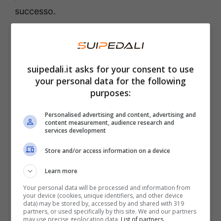
successo.
Dopo un anno portano a casa
la coppa: che cosa è successo
suipedali.it asks for your consent to use
your personal data for the following
La vicenda era iniziata lo scorso 12 febbraio e
purposes:
ha come protagonista la squadra bianconera
Personalised advertising and content, advertising and
del
Colo Colo
, che gioca in Cile. Il club
content measurement, audience research and
services development
guidato da
Jorge Amilton
stava giocando il
match contro l’
Huachipato
valido come finale
Store and/or access information on a device
di Supercoppa cilena. Peccato che alla fine la
Learn more
partita sia stata sospesa al 78esimo minuto e
Your personal data will be processed and information from
da allora non era mai stato possibile
your device (cookies, unique identifiers, and other device
data) may be stored by, accessed by and shared with 319
recuperarla.
partners, or used specifically by this site. We and our partners
may use precise geolocation data.
List of partners.