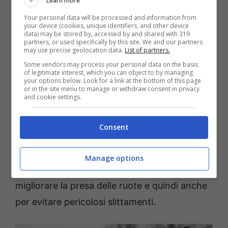
Learn more
procedimento ben più veloce e comodo
Your personal data will be processed and information from
rispetto a quello delle catene.
your device (cookies, unique identifiers, and other device
data) may be stored by, accessed by and shared with 319
partners, or used specifically by this site. We and our partners
may use precise geolocation data.
List of partners.
Prima di tutto, è bene specificare che le calze
Some vendors may process your personal data on the basis
da neve
devono essere omologate
, quindi
of legitimate interest, which you can object to by managing
your options below. Look for a link at the bottom of this page
conformi alla norma. Composte in poliestere,
or in the site menu to manage or withdraw consent in privacy
and cookie settings.
esse aumentano l’aderenza tra la ruota e il
fondo stradale innevato e consentono di
Consent
muoversi sopra di esso senza alcun
problema. Le calze da neve
vanno montate in
Manage options
caso di presenza di neve sulla strada
per
migliorare la presa delle ruote e quindi anche
per evitare pericolosi slittamenti.