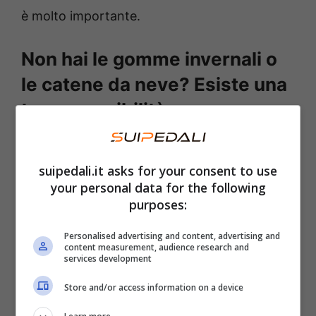
è molto importante.
Non hai le gomme invernali o
le catene da neve? Esiste una
terza possibilità
Dall’anno scorso (più precisamente dal 23
suipedali.it asks for your consent to use
marzo 2023), infatti, è possibile dotarsi di un
your personal data for the following
terzo dispositivo
che permette di non aver
purposes:
problemi quando nevica. Stiamo parlando
Personalised advertising and content, advertising and
delle calze da neve, dispositivi da usare in
content measurement, audience research and
services development
inverno
al posto delle classiche catene
. Esse
sono coperture in tessuto che possono
Store and/or access information on a device
essere applicate alle ruote con un