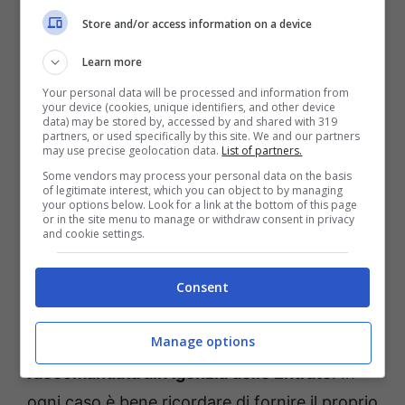
bolletta
. Tanto è vero che più di una persona
Store and/or access information on a device
non ha voluto perdere altro tempo ed ha
deciso di richiedere ed ottenere un rimborso.
Learn more
Per errori che, ovviamente, loro non hanno
Your personal data will be processed and information from
your device (cookies, unique identifiers, and other device
mai commesso.
data) may be stored by, accessed by and shared with 319
partners, or used specifically by this site. We and our partners
may use precise geolocation data.
List of partners.
In che modo bisogna fare, quindi, per
Some vendors may process your personal data on the basis
of legitimate interest, which you can object to by managing
ottenere il rimborso? I cittadini hanno la
your options below. Look for a link at the bottom of this page
or in the site menu to manage or withdraw consent in privacy
possibilità di richiedere ciò solamente nel
and cookie settings.
caso in cui
l’addebito è stato effettuato in
maniera errata
. In questo modo si può agire
Consent
solamente in due casi. La prima quella tramite
Manage options
l’app online, mentre la seconda se si invia una
raccomandata all’Agenzia delle Entrate
. In
ogni caso è bene ricordare di fornire il proprio