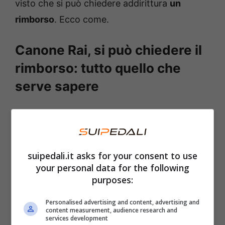
visto che si può chiedere addirittura
un
rimborso
. Ecco come.
Canone Rai, si può chiedere il
rimborso: tutto quello che
serve sapere
Non tutti, però, hanno accettato con
“entusiasmo” l’introduzione della tassa in
bolletta. Visto che, nel corso degli anni, ha
suipedali.it asks for your consent to use
generato parecchi problemi ai cittadini. Gli
your personal data for the following
stessi che hanno notato degli errori non
purposes:
indifferenti, di applicazione del canone, tanto
Personalised advertising and content, advertising and
da portarli a pagare un
addebito sbagliato in
content measurement, audience research and
services development