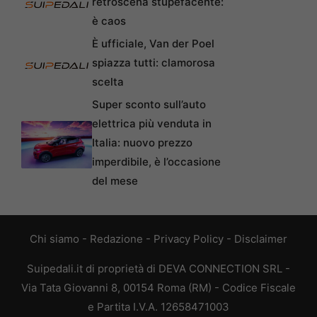
retroscena stupefacente:
è caos
È ufficiale, Van der Poel
spiazza tutti: clamorosa
scelta
Super sconto sull’auto
elettrica più venduta in
Italia: nuovo prezzo
imperdibile, è l’occasione
del mese
Chi siamo
-
Redazione
-
Privacy Policy
-
Disclaimer
Suipedali.it di proprietà di DEVA CONNECTION SRL -
Via Tata Giovanni 8, 00154 Roma (RM) - Codice Fiscale
e Partita I.V.A. 12658471003