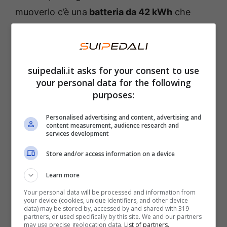
muoverlo c’è una
batteria da 42 kWh
che
permette un’
autonomia prevista di 275 km
con la possibilità di sfruttare una
ricarica
ultrarapida completa in meno di 10 minuti.
suipedali.it asks for your consent to use
your personal data for the following
purposes:
Personalised advertising and content, advertising and
content measurement, audience research and
services development
Store and/or access information on a device
Learn more
Your personal data will be processed and information from
your device (cookies, unique identifiers, and other device
data) may be stored by, accessed by and shared with 319
partners, or used specifically by this site. We and our partners
La nuova Callum Skye – Foto credits Callum media
may use precise geolocation data.
List of partners.