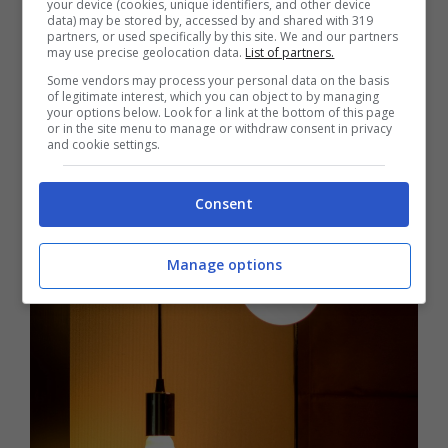
your device (cookies, unique identifiers, and other device
data) may be stored by, accessed by and shared with 319
PSV (ovvero il prezzo del gas al naturale) e
partners, or used specifically by this site. We and our partners
may use precise geolocation data.
List of partners.
PUN (il prezzo dell’elettricità) degli ultimi 12
Some vendors may process your personal data on the basis
mesi, oltre che sulle stime future
of legitimate interest, which you can object to by managing
your options below. Look for a link at the bottom of this page
dell’European Energy Exchange. Secondo
or in the site menu to manage or withdraw consent in privacy
and cookie settings.
Facile.it, l’aumento maggiore riguarderà il gas,
con una spesa annua che passerà da 1.744
Consent
euro a 1.920 euro.
Manage options