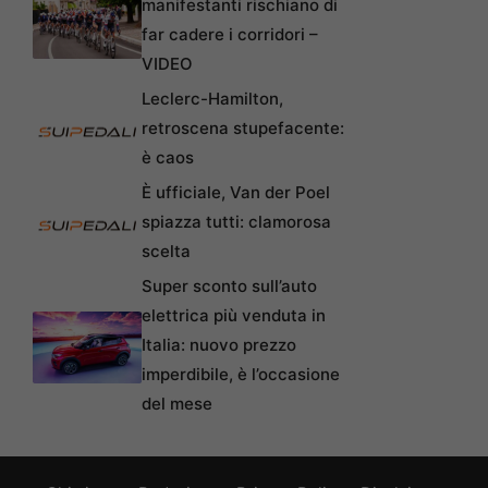
manifestanti rischiano di
far cadere i corridori –
VIDEO
Leclerc-Hamilton,
retroscena stupefacente:
è caos
È ufficiale, Van der Poel
spiazza tutti: clamorosa
scelta
Super sconto sull’auto
elettrica più venduta in
Italia: nuovo prezzo
imperdibile, è l’occasione
del mese