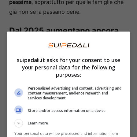
pessima
, soprattutto per quelle famiglie che
già non se la passano bene.
Dal 2025 aumentano ancora
una volta le bollette
Facile.it stima che per una famiglia tipo, nel
suipedali.it asks for your consent to use
your personal data for the following
mercato libero, la
spesa per le bollette
purposes:
aumenterà di 272 euro tra luce e gas. Passerà
dunque da 2.569 euro a 2.841 euro, un
Personalised advertising and content, advertising and
content measurement, audience research and
aumento davvero vertiginoso
che si
services development
inserisce in un contesto già piuttosto difficile,
Store and/or access information on a device
come ben sappiamo.
Learn more
Your personal data will be processed and information from
La
previsioni
pubblicate si basano sugli indici