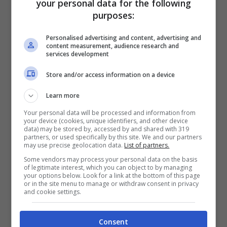
your personal data for the following
nazionale italiana
, con cui ha anche vinto
purposes:
l’Europeo nel 2021.
Personalised advertising and content, advertising and
content measurement, audience research and
Berardi saluta il Sassuolo e
services development
torna in Serie A
Store and/or access information on a device
Learn more
Dopo dieci anni in Serie A, per il Sassuolo
Your personal data will be processed and information from
l’ultimo campionato è stato segnato dalla
your device (cookies, unique identifiers, and other device
data) may be stored by, accessed by and shared with 319
delusione del
ritorno in Serie B.
Una
partners, or used specifically by this site. We and our partners
may use precise geolocation data.
List of partners.
situazione che ad un campione come
Some vendors may process your personal data on the basis
Domenico Berardi non può che stare stretta,
of legitimate interest, which you can object to by managing
your options below. Look for a link at the bottom of this page
dopo essere stato
abituato ad avere un ruolo
or in the site menu to manage or withdraw consent in privacy
and cookie settings.
da protagonista in Serie A
in tutti questi
ultimi anni.
Consent