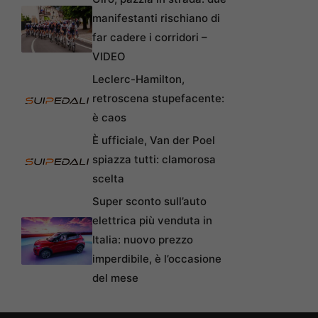
manifestanti rischiano di
far cadere i corridori –
VIDEO
Leclerc-Hamilton,
retroscena stupefacente:
è caos
È ufficiale, Van der Poel
spiazza tutti: clamorosa
scelta
Super sconto sull’auto
elettrica più venduta in
Italia: nuovo prezzo
imperdibile, è l’occasione
del mese