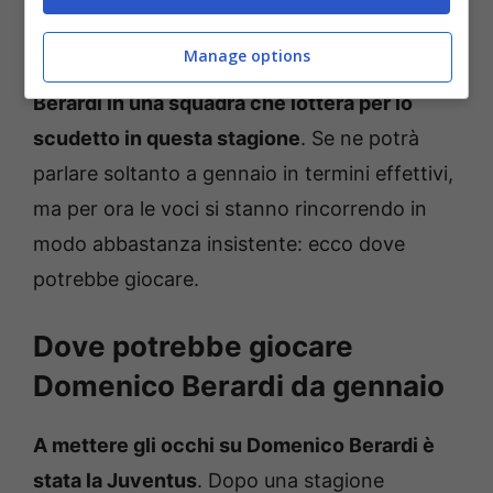
E infatti, proprio in queste ore si è iniziato a
Manage options
parlare di un
possibile trasferimento di
Berardi in una squadra che lotterà per lo
scudetto in questa stagione
. Se ne potrà
parlare soltanto a gennaio in termini effettivi,
ma per ora le voci si stanno rincorrendo in
modo abbastanza insistente: ecco dove
potrebbe giocare.
Dove potrebbe giocare
Domenico Berardi da gennaio
A mettere gli occhi su Domenico Berardi è
stata la Juventus
. Dopo una stagione