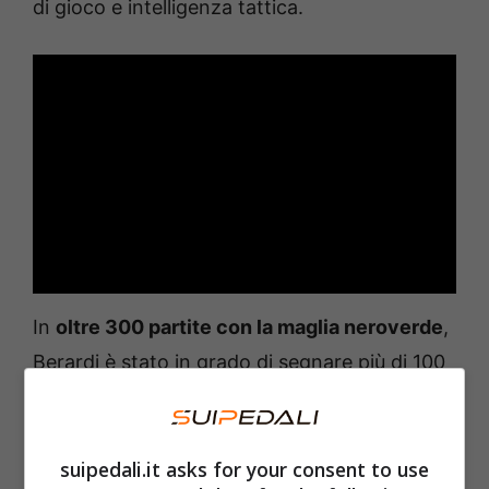
di gioco e intelligenza tattica.
In
oltre 300 partite con la maglia neroverde
,
Berardi è stato in grado di segnare più di 100
gol, numeri impressionati se si considera che
non è nemmeno un centroavanti puro. Non
solo: è stato anche un
protagonista della
suipedali.it asks for your consent to use