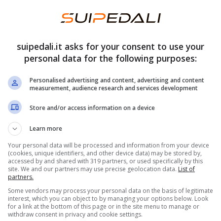
suipedali.it asks for your consent to use your
personal data for the following purposes:
Personalised advertising and content, advertising and content
measurement, audience research and services development
 elettriche economiche
Store and/or access information on a device
 chi dovrà poi comprarla questa auto elettrica, ma
Learn more
principalmente per contrastare l’arrivo di auto
Your personal data will be processed and information from your device
(cookies, unique identifiers, and other device data) may be stored by,
rsi prezzi più bassi, che stanno riscuotendo un
accessed by and shared with 319 partners, or used specifically by this
site. We and our partners may use precise geolocation data.
List of
loro economicità. Anche grazie agli incentivi
partners.
i di auto a zero emissioni, sia a chi decideva di
Some vendors may process your personal data on the basis of legitimate
interest, which you can object to by managing your options below. Look
for a link at the bottom of this page or in the site menu to manage or
withdraw consent in privacy and cookie settings.