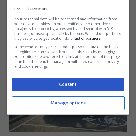
insieme a una crescente richiesta di energia
Learn more
elettrica da parte di almeno 4 milioni di auto a
Your personal data will be processed and information from
sola batteria. Una situazione che potrebbe
your device (cookies, unique identifiers, and other device
data) may be stored by, accessed by and shared with 319
portare il
costo della ricarica a salire
in
partners, or used specifically by this site. We and our partners
may use precise geolocation data.
List of partners.
maniera importante,
quadruplicando rispetto
Some vendors may process your personal data on the basis
al costo odierno.
of legitimate interest, which you can object to by managing
your options below. Look for a link at the bottom of this page
or in the site menu to manage or withdraw consent in privacy
and cookie settings.
Consent
Manage options